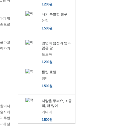
갓난 아
1,200원
대여중
) 데이지
나의 특별한 친구
타리 밖
논장
대여중
2) 회전목마
공존으로
1,500원
대여중
4) 잭과 못된 나무
 폴라코
66) 어떻게 해가 하늘로
멍멍이 탐정과 엄마
대여중
잃은 알
바야가가
토토북
68) 플로리안과 트랙터 막
대여중
1,200원
튤립 호텔
대여중
0) 앵무새 열 마리
창비
72) 마들린느의 크리스마
대여중
1,500원
5) 생명의 역사
대여중
사랑을 뿌려요, 조금
씩, 더 많이
 할머니
미술사에
키다리
) 날 좀 도와 줘, 무지개
대여중
의 주변
1,500원
티에 살
대여중