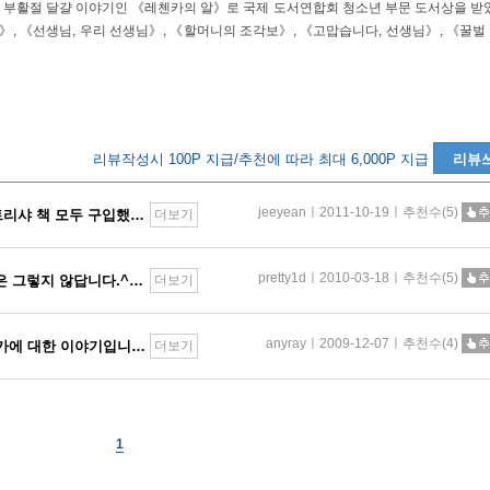
위
58. (네버랜드 PICTURE BOOKS 0
나 부활절 달걀 이야기인 《레첸카의 알》로 국제 도서연합회 청소년 부문 도서상을 받았
》, 《선생님, 우리 선생님》, 《할머니의 조각보》, 《고맙습니다, 선생님》, 《꿀벌
대여중
60. (네버랜드 PICTURE BOOKS 08
62. (네버랜드 PICTURE BOOKS 08
 의자
대여중
핀
대여중
 밤 여행
64. (네버랜드 PICTURE BOOKS 0
리뷰작성시 100P 지급/추천에 따라 최대 6,000P 지급
리뷰
66. (네버랜드 PICTURE BOOKS 0
대여중
리어와 여우
jeeyeanㅣ2011-10-19ㅣ추천수(5)
구성도 좋고 그림이 좋아요. 패트리샤 책 모두 구입했어요 재미있습니다. 사람을 겉 모습으
더보기
스와 두 마리 오
대여중
68. (네버랜드 PICTURE BOOKS 0
pretty1dㅣ2010-03-18ㅣ추천수(5)
그림이 넘 무섭죠? 하지만 내용은 그렇지 않답니다.^^ 마음을 흐믓하게 해주네요. 좋은내
더보기
대여중
은 앵거스
70. (네버랜드 PICTURE BOOKS 09
메옹을 찾아 주세요
72. (네버랜드 PICTURE BOOKS 093
대여중
anyrayㅣ2009-12-07ㅣ추천수(4)
러시아의 전설속의 마녀 바바야가에 대한 이야기입니다. 가슴이 따뜻해지는 이야기라서 우리 딸
더보기
레스틴느 이야기 2
관에서 : 셀레스
74. (네버랜드 PICTURE BOOKS 0
대여중
간호사 : 셀레스틴느 이야기 4
마스 파티 : 셀
1
76. (네버랜드 PICTURE BOOKS 0
대여중
임금님