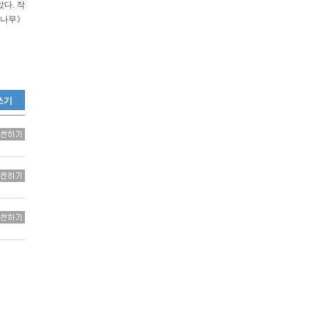
79) 우리동네 할머니
다. 작
 나무》
대여중
1) 안녕 아가야
3) 꼬마 빌리의 친구 민
대여중
대여중
85) 물고기는 물고기야!
쓰기
87) 제프리초서의 챈티클
대여중
89) 앵거스와 고양이
대여중
대여중
1) 아주아주 많은 달
) 비오는 날의 소풍 : 셀
대여중
95) 셀레스틴느는 훌륭한
대여중
97) 커다란 것을 좋아하는
대여중