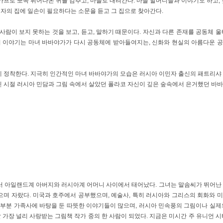
프로 뽀족 튀어나온 귀를 감추고, 마을로 내려간다. 마을 할머니들과 이야기도 하고, 
삽차
자의 집에 일손이 필요하다는 소문을 듣고 그 집으로 찾아간다.
대여중
40. (네버랜드 PICTURE BOOKS 059
사람이 보지 못하는 것을 보고, 듣고, 말하기 때문이다. 자신과 다른 존재를 공동체 울
대여중
 럼피우스
42. (네버랜드 PICTURE BOOKS 06
 이 이야기는 마녀 바바야가가 다시 공동체에 받아들여지는, 신화와 현실의 아름다운 
대여중
44. (네버랜드 PICTURE BOOKS 06
에 정착한다. 지극히 인간적인 마녀 바바야가의 모습은 러시아 이민자 출신의 패트리샤
46. (네버랜드 PICTURE BOOKS 0
 하나
대여중
다시 돌아왔을까?
린 시절 러시아 민담과 그림 속에서 살았던 폴라코 자신이 깊은 숲속에서 은거했던 바
48. (네버랜드 PICTURE BOOKS 0
 순무
대여중
스
대여중
이와 보름달
50. (네버랜드 PICTURE BOOKS 07
소동 : 개구쟁이
52. (네버랜드 PICTURE BOOKS 0
대여중
스
기료 장수 아이들의
대여중
54. (네버랜드 PICTURE BOOKS 07
에서 아일랜드계 아버지와 러시아계 어머니 사이에서 태어났다. 그녀는 말솜씨가 뛰어난
으며 자랐다. 미국과 호주에서 공부했으며, 예술사, 특히 러시아와 그리스의 회화와 
56. (네버랜드 PICTURE BOOKS 077
의 결혼식
대여중
대부분 가족사에 바탕을 둔 따뜻한 이야기들이 많으며, 러시아 민속풍의 그림이나 실제
물고기
가장 널리 사랑받는 그림책 작가 중의 한 사람이 되었다. 지금은 미시간 주 유니언 시
대여중