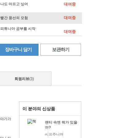
7) 나도 아프고 싶어
대여중
대여중
1) 빨간 풍선의 모험
36) 피튜니아 공부를 시작
대여중
9) 바람이 불 때에
대여중
장바구니 담기
보관하기
대여중
) 빨간 모자
대여중
5) 피터의 의자
회원리뷰
(3)
대여중
) 비밀의 방
대여중
) 알도
대여중
53) 검피 아저씨의 뱃놀이
이 분야의 신상품
5) 꼬마 팀과 용감한 선
바야가가
대여중
팬티 속엔 뭐가 있을
까?
57) 마이크 멀리건과 증기
시프주니어
대여중