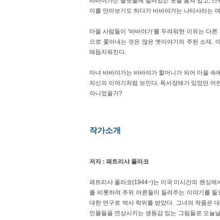
바바야가는 빨랫줄에 널려있는 옷을 훔쳐 입고, 스카
이를 안아보기도 하다가 바바야가는 나타샤라는 여
39. (네버랜드 PICTURE BOOKS 058) 피치
마을 사람들이 '바바야가'를 두려워한 이유는 다른 
41. (네버랜드 PICTURE BOOKS 060) 미스
으로 쫓아내는 것은 많은 옛이야기의 주된 소재.
매듭지워진다.
43. (네버랜드 PICTURE BOOKS 063) 서커스
마녀 바바야가는 바바야가 할머니가 되어 마을 속
45. (네버랜드 PICTURE BOOKS 065) 사냥꾼
자신의 이야기처럼 보인다. 독서장애가 있었던 어
아니었을가?
47. (네버랜드 PICTURE BOOKS 067) 커다란
49. (네버랜드 PICTURE BOOKS 069) 부엉
작가소개
51. (네버랜드 PICTURE BOOKS 071) 병원 
꼬마 원숭이 4
저자 : 패트리샤 폴라코
53. (네버랜드 PICTURE BOOKS 073) 신
멋진 크리스마스
패트리샤 폴라코(1944~)는 미국 미시간의 랜싱
를 비롯하여 주위 어른들이 들려주는 이야기를 들
55. (네버랜드 PICTURE BOOKS 076) 토끼
대한 연구로 박사 학위를 받았다. 그녀의 작품은 
인물들을 연상시키는 생동감 있는 그림들로 오늘날 