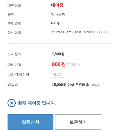
대여중
대여정보
분야
창작동화
추천연령
6-8세
상세정보
22.2x28.6cm
|
32쪽
|
9788952723956
도서정가
7,500원
800원
대여가격
[20일간]
나의 대여이력
로그인
배송비
15,000원 이상 무료배송
배송비
현재 대여중 입니다.
알림신청
보관하기