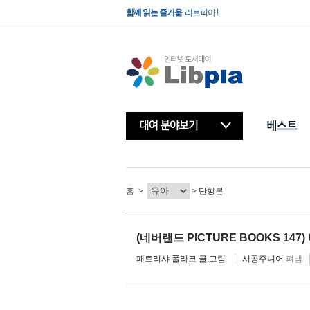
함께 읽는 즐거움
리브피아 !
빌려보는 책방
리브피아 !
홈
>
>
단행본
(네버랜드 PICTURE BOOKS 14
패트리샤 폴라코 글.그림
시공주니어
펴냄