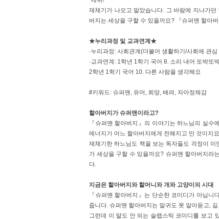
“에취!”
재채기가 나오고 말았습니다. 그 바람에 지나가던
버지는 세상을 구할 수 있을까요? 『슈퍼맨 할아버
★누리과정 및 교과연계★
·누리과정: 사회관계(더불어 생활하기/사회에 관심
·교과연계: 1학년 1학기 국어 8. 소리 내어 또박또
2학년 1학기 국어 10. 다른 사람을 생각해요
#키워드: 슈퍼맨, 유머, 희망, 배려, 자아정체감
할아버지가 슈퍼맨이라고?
『슈퍼맨 할아버지』의 이야기는 하느님의 실수에
에너지가 어느 할아버지에게 전해지고 만 것이지요.
재채기한 하느님도 책을 보는 독자들도 걱정이 이만
가 세상을 구할 수 있을까요? 슈퍼맨 할아버지라
다.
지금은 할아버지와 할머니와 개와 고양이의 시대
『슈퍼맨 할아버지』는 단순한 코미디가 아닙니다
줍니다. 슈퍼맨 할아버지는 말귀도 못 알아듣고, 길
그런데 이 말도 안 되는 슬랩스틱 코미디를 보고 