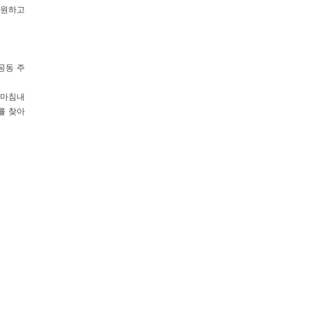
응원하고
공동 주
 마침내
를 찾아