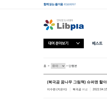
함께 읽는 즐거움
리브피아 !
빌려보는 책방
리브피아 !
홈
>
>
단행본
(북극곰 꿈나무 그림책) 슈퍼맨 할
이수완 (지은이)
북극곰
펴냄
2022.04.1