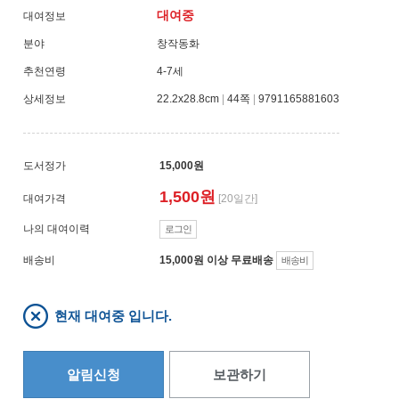
대여중
대여정보
분야
창작동화
추천연령
4-7세
상세정보
22.2x28.8cm
|
44쪽
|
9791165881603
도서정가
15,000원
1,500원
대여가격
[20일간]
나의 대여이력
로그인
배송비
15,000원 이상 무료배송
배송비
현재 대여중 입니다.
알림신청
보관하기