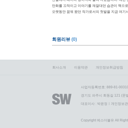
만화를 끄적이고 이야기를 재잘대던 습관이 책으로
오랫동안 꿈꿔 왔던 작가로서의 첫발을 지금 여기서
회원리뷰
(0)
회사소개
이용약관
개인정보취급방침
사업자등록번호: 889-81-0031
경기도 파주시 회동길 121 (문발
대표이사 : 박윤정ㅣ개인정보관
Copyright 에스더블유 All Right