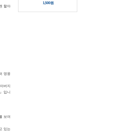
1,500원
맨 할아
퍼 영웅
할아버지
지』입니
를 보여
고 있는