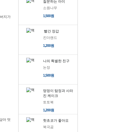
질문하는 아이
소원나무
1,500원
아버지가
빨간 장갑
킨더랜드
1,200원
나의 특별한 친구
논장
1,500원
멍멍이 탐정과 사라
진 케이크
토토북
1,200원
담아 멋
핫초코가 좋아요
북극곰