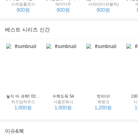
사계절출판사
재미마주
사파리(이퍼블릭)
800원
800원
800원
베스트 시리즈 신간
세상에서 제일 힘센 수탉
(비룡소의 그림동화 148) 고함쟁이 엄마
(비룡소의 그림동화 049) 종이 봉지 공주
재미마주
비룡소
비룡소
한
800원
800원
800원
놓지 마 과학! 03 : 정신이 공룡에 정신 놓다
수학도둑 54
멋지다!
13
위즈덤하우스
서울문화사
북뱅크
시
1,000원
1,000원
1,200원
1
이슈&북