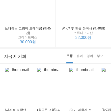
노래하는 그림책 도레미곰 (전45
Who? 후 인물 한국사 (전40권)
권)
스튜디오다산
그레이트북스
32,000원
30,000원
지금이 기회
초등
유아
영어
부모
(사계절 저학년문고 21) 선생님은 모르는 게 너무 많아
(학급문고 03) 짜장 짬뽕 탕수육
(엽기 과학자 프래니 01) 도시락 괴물이 나타났다