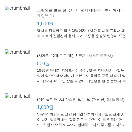
그림으로 보는 한국사 1 : 선사시대부터 백제까지 (
계림북스
)
[Arthur Starter 01] Arthur Helps Out
[Arthur Adventure 01] Arthur Babysits
(Scholastic hello Reader Level 1-03) Bubble Trouble
Little Brown and
Little, Brown
Scholastic
Lit
1,000원
Company
1,000원
800원
1
1,000원
역사를 전공한 현직 선생님이자, 7차 개정 사회 교과서 역
사 파트의 집필진이 현재 교과 과정을 충실히 반영해 직접
쓴 역사책이다. 또한, ‘역사와 사회과를 연구하는 초등 교사
모임’에 속한 선생님들이 감수를 맡아 어린이들의 눈높이
에 꼭 맞추었다.
(사계절 1318문고 18) 손도끼 (
사계절출판사
)
800원
1988년 뉴베리 명예도서상 수상. 몇 분 지나 새의 바깥쪽
살이 익으면서 어머니가 오븐으로 통닭을 구울 때 나던 냄
새가 났다. 더 이상 참을 수 없어 가슴살을 한 점 뜯었다. 하
지만 속은 여전히 날고기였다.
잠수네 아이들의 소문난 영어공부법 : 입문편
엄마 학교
수학의 신 엄마가 만든다 : 수학으로 서울대 간 공신 엄마가 전하는 수학 매니지먼트 노하우!
(상상놀이터 01) 잔소리 없는 날 (개정판) (
보물창고
)
알에이치코리아
큰솔(토토북)
동아일보사
2
(RHK)
800원
1,000원
1
1,000원
800원
‘과연?’ ‘이번에도 그냥 넘어갈까?’ 이번에야말로 크게 혼
이 나지 않을까 하는 걱정도 드는 한편, ‘이 일은 절대 안
돼.’ 하면서 오히려 부모가 반대하고 나서 주기를 기대하게
되기도 한다. 작가 안네마리 노르덴은 이 아슬아슬한 감정