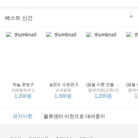
의 줄다리기를 솜씨 좋게 엮어 냄으로써 아이들과 부모 양
쪽 모두의 솔직한 마음을 치우치지 않게 표현하는 데 성공
한다.
+
베스트 신간
하늘 문방구
설전도 수련관 3
(꿈을 이룬 인물 탐구 2) 제인 구달
크레용하우스
슈크림북
함께자람(교학사)
함께
1,200원
1,300원
1,200원
1
이벤트
2017년 리브피아 여름방학 참고서 이벤트
공지사항
물류센터 이전으로 대여중지
이벤트
2017년 리브피아 여름방학 참고서 이벤트