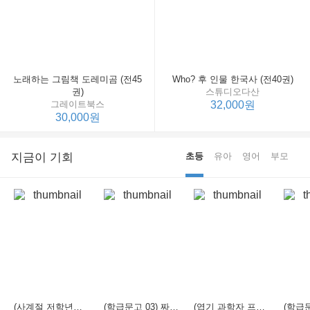
노래하는 그림책 도레미곰 (전45
Who? 후 인물 한국사 (전40권)
권)
스튜디오다산
그레이트북스
32,000원
30,000원
지금이 기회
초등
유아
영어
부모
(사계절 저학년문고 21) 선생님은 모르는 게 너무 많아
(학급문고 03) 짜장 짬뽕 탕수육
(엽기 과학자 프래니 01) 도시락 괴물이 나타났다