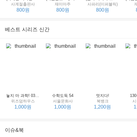
사계절출판사
재미마주
사파리(이퍼블릭)
800원
800원
800원
베스트 시리즈 신간
세상에서 제일 힘센 수탉
(비룡소의 그림동화 148) 고함쟁이 엄마
(비룡소의 그림동화 049) 종이 봉지 공주
재미마주
비룡소
비룡소
한
800원
800원
800원
놓지 마 과학! 03 : 정신이 공룡에 정신 놓다
수학도둑 54
멋지다!
13
위즈덤하우스
서울문화사
북뱅크
시
1,000원
1,000원
1,200원
1
이슈&북