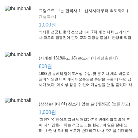
그림으로 보는 한국사 1 : 선사시대부터 백제까지 (
계림북스
)
[Arthur Starter 01] Arthur Helps Out
[Arthur Adventure 01] Arthur Babysits
(Scholastic hello Reader Level 1-03) Bubble Trouble
Little Brown and
Little, Brown
Scholastic
Lit
1,000원
Company
1,000원
800원
1
1,000원
역사를 전공한 현직 선생님이자, 7차 개정 사회 교과서 역
사 파트의 집필진이 현재 교과 과정을 충실히 반영해 직접
쓴 역사책이다. 또한, ‘역사와 사회과를 연구하는 초등 교사
모임’에 속한 선생님들이 감수를 맡아 어린이들의 눈높이
에 꼭 맞추었다.
(사계절 1318문고 18) 손도끼 (
사계절출판사
)
800원
1988년 뉴베리 명예도서상 수상. 몇 분 지나 새의 바깥쪽
살이 익으면서 어머니가 오븐으로 통닭을 구울 때 나던 냄
새가 났다. 더 이상 참을 수 없어 가슴살을 한 점 뜯었다. 하
지만 속은 여전히 날고기였다.
잠수네 아이들의 소문난 영어공부법 : 입문편
엄마 학교
수학의 신 엄마가 만든다 : 수학으로 서울대 간 공신 엄마가 전하는 수학 매니지먼트 노하우!
(상상놀이터 01) 잔소리 없는 날 (개정판) (
보물창고
)
알에이치코리아
큰솔(토토북)
동아일보사
2
(RHK)
800원
1,000원
1
1,000원
800원
‘과연?’ ‘이번에도 그냥 넘어갈까?’ 이번에야말로 크게 혼
이 나지 않을까 하는 걱정도 드는 한편, ‘이 일은 절대 안
돼.’ 하면서 오히려 부모가 반대하고 나서 주기를 기대하게
되기도 한다. 작가 안네마리 노르덴은 이 아슬아슬한 감정