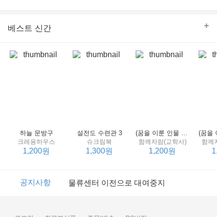
의 줄다리기를 솜씨 좋게 엮어 냄으로써 아이들과 부모 양
쪽 모두의 솔직한 마음을 치우치지 않게 표현하는 데 성공
한다.
+
베스트 신간
하늘 문방구
설전도 수련관 3
(꿈을 이룬 인물 탐구 2) 제인 구달
크레용하우스
슈크림북
함께자람(교학사)
함께
1,200원
1,300원
1,200원
1
이벤트
2017년 리브피아 여름방학 참고서 이벤트
공지사항
물류센터 이전으로 대여중지
이벤트
2017년 리브피아 여름방학 참고서 이벤트