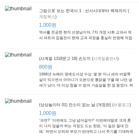
그림으로 보는 한국사 1 : 선사시대부터 백제까지 (
계림북스
)
[Arthur Starter 01] Arthur Helps Out
[Arthur Adventure 01] Arthur Babysits
(Scholastic hello Reader Level 1-03) Bubble Trouble
Little Brown and
Little, Brown
Scholastic
Lit
1,000원
Company
1,000원
800원
1
1,000원
역사를 전공한 현직 선생님이자, 7차 개정 사회 교과서 역
사 파트의 집필진이 현재 교과 과정을 충실히 반영해 직접
쓴 역사책이다. 또한, ‘역사와 사회과를 연구하는 초등 교사
모임’에 속한 선생님들이 감수를 맡아 어린이들의 눈높이
에 꼭 맞추었다.
(사계절 1318문고 18) 손도끼 (
사계절출판사
)
800원
1988년 뉴베리 명예도서상 수상. 몇 분 지나 새의 바깥쪽
살이 익으면서 어머니가 오븐으로 통닭을 구울 때 나던 냄
새가 났다. 더 이상 참을 수 없어 가슴살을 한 점 뜯었다. 하
지만 속은 여전히 날고기였다.
잠수네 아이들의 소문난 영어공부법 : 입문편
엄마 학교
수학의 신 엄마가 만든다 : 수학으로 서울대 간 공신 엄마가 전하는 수학 매니지먼트 노하우!
(상상놀이터 01) 잔소리 없는 날 (개정판) (
보물창고
)
알에이치코리아
큰솔(토토북)
동아일보사
2
(RHK)
800원
1,000원
1
1,000원
800원
‘과연?’ ‘이번에도 그냥 넘어갈까?’ 이번에야말로 크게 혼
이 나지 않을까 하는 걱정도 드는 한편, ‘이 일은 절대 안
돼.’ 하면서 오히려 부모가 반대하고 나서 주기를 기대하게
되기도 한다. 작가 안네마리 노르덴은 이 아슬아슬한 감정