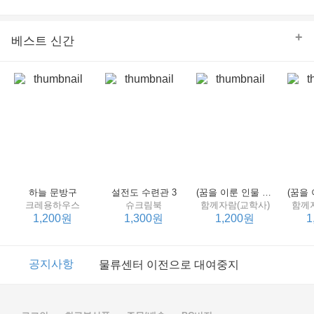
의 줄다리기를 솜씨 좋게 엮어 냄으로써 아이들과 부모 양
쪽 모두의 솔직한 마음을 치우치지 않게 표현하는 데 성공
한다.
+
베스트 신간
하늘 문방구
설전도 수련관 3
(꿈을 이룬 인물 탐구 2) 제인 구달
크레용하우스
슈크림북
함께자람(교학사)
함께
1,200원
1,300원
1,200원
1
이벤트
2017년 리브피아 여름방학 참고서 이벤트
공지사항
물류센터 이전으로 대여중지
이벤트
2017년 리브피아 여름방학 참고서 이벤트