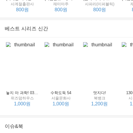
사계절출판사
재미마주
사파리(이퍼블릭)
800원
800원
800원
베스트 시리즈 신간
세상에서 제일 힘센 수탉
(비룡소의 그림동화 148) 고함쟁이 엄마
(비룡소의 그림동화 049) 종이 봉지 공주
재미마주
비룡소
비룡소
한
800원
800원
800원
놓지 마 과학! 03 : 정신이 공룡에 정신 놓다
수학도둑 54
멋지다!
13
위즈덤하우스
서울문화사
북뱅크
시
1,000원
1,000원
1,200원
1
이슈&북