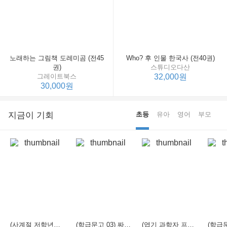
노래하는 그림책 도레미곰 (전45
Who? 후 인물 한국사 (전40권)
권)
스튜디오다산
그레이트북스
32,000원
30,000원
지금이 기회
초등
유아
영어
부모
(사계절 저학년문고 21) 선생님은 모르는 게 너무 많아
(학급문고 03) 짜장 짬뽕 탕수육
(엽기 과학자 프래니 01) 도시락 괴물이 나타났다