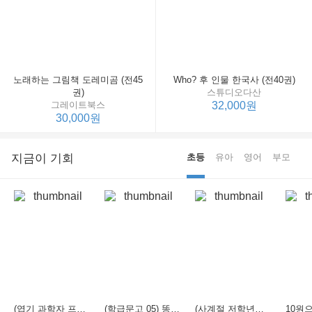
노래하는 그림책 도레미곰 (전45
Who? 후 인물 한국사 (전40권)
권)
스튜디오다산
그레이트북스
32,000원
30,000원
지금이 기회
초등
유아
영어
부모
(엽기 과학자 프래니 01) 도시락 괴물이 나타났다
(학급문고 05) 똥줌오줌
(사계절 저학년문고 04) 화요일의 두꺼비