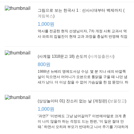
그림으로 보는 한국사 1 : 선사시대부터 백제까지 (
계림북스
)
(Scholastic hello Reader Level 1-03) Bubble Trouble
[Arthur Adventure 03] Arthur Goes to Camp
(Scholastic hello Reader Level 1-01) At the Carnival
Scholastic
Little, Brown
Scholastic
Lit
1,000원
800원
1,000원
800원
1
역사를 전공한 현직 선생님이자, 7차 개정 사회 교과서 역
사 파트의 집필진이 현재 교과 과정을 충실히 반영해 직접
쓴 역사책이다. 또한, ‘역사와 사회과를 연구하는 초등 교사
모임’에 속한 선생님들이 감수를 맡아 어린이들의 눈높이
에 꼭 맞추었다.
(사계절 1318문고 18) 손도끼 (
사계절출판사
)
800원
1988년 뉴베리 명예도서상 수상. 몇 분 지나 새의 바깥쪽
살이 익으면서 어머니가 오븐으로 통닭을 구울 때 나던 냄
새가 났다. 더 이상 참을 수 없어 가슴살을 한 점 뜯었다. 하
지만 속은 여전히 날고기였다.
수학의 신 엄마가 만든다 : 수학으로 서울대 간 공신 엄마가 전하는 수학 매니지먼트 노하우!
10살 전 꿀맛교육 : 행복한 일등으로 키우는
아이는 99 % 엄마의 노력으로 완성된다
(상상놀이터 01) 잔소리 없는 날 (개정판) (
보물창고
)
동아일보사
21세기북스
랜덤하우스코리아
1,000원
1,000원
800원
1
1,000원
‘과연?’ ‘이번에도 그냥 넘어갈까?’ 이번에야말로 크게 혼
이 나지 않을까 하는 걱정도 드는 한편, ‘이 일은 절대 안
돼.’ 하면서 오히려 부모가 반대하고 나서 주기를 기대하게
되기도 한다. 작가 안네마리 노르덴은 이 아슬아슬한 감정