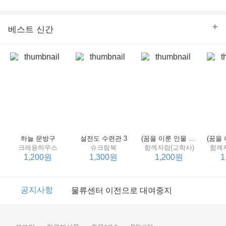
의 줄다리기를 솜씨 좋게 엮어 냄으로써 아이들과 부모 양
쪽 모두의 솔직한 마음을 치우치지 않게 표현하는 데 성공
한다.
+
베스트 신간
하늘 문방구
설전도 수련관 3
(꿈을 이룬 인물 탐구 2) 제인 구달
크레용하우스
슈크림북
함께자람(교학사)
함께
1,200원
1,300원
1,200원
1
이벤트
2017년 리브피아 여름방학 참고서 이벤트
공지사항
물류센터 이전으로 대여중지
이벤트
2017년 리브피아 여름방학 참고서 이벤트