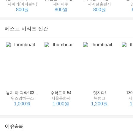
사파리(이퍼블릭)
재미마주
사계절출판사
800원
800원
800원
베스트 시리즈 신간
(비룡소의 그림동화 049) 종이 봉지 공주
도깨비를 빨아버린 우리 엄마
(비룡소의 그림동화 054) 우당탕탕 할머니 귀가 커졌어요
비룡소
한림출판사
비룡소
한
800원
800원
800원
놓지 마 과학! 03 : 정신이 공룡에 정신 놓다
수학도둑 54
멋지다!
13
위즈덤하우스
서울문화사
북뱅크
시
1,000원
1,000원
1,200원
1
이슈&북