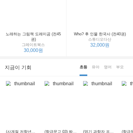
노래하는 그림책 도레미곰 (전45
Who? 후 인물 한국사 (전40권)
권)
스튜디오다산
그레이트북스
32,000원
30,000원
지금이 기회
초등
유아
영어
부모
(사계절 저학년문고 21) 선생님은 모르는 게 너무 많아
(학급문고 03) 짜장 짬뽕 탕수육
(엽기 과학자 프래니 01) 도시락 괴물이 나타났다