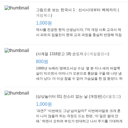
그림으로 보는 한국사 1 : 선사시대부터 백제까지 (
계림북스
)
[Arthur Starter 01] Arthur Helps Out
[Arthur Adventure 01] Arthur Babysits
(Scholastic hello Reader Level 1-03) Bubble Trouble
Little Brown and
Little, Brown
Scholastic
Lit
1,000원
Company
1,000원
800원
1
1,000원
역사를 전공한 현직 선생님이자, 7차 개정 사회 교과서 역
사 파트의 집필진이 현재 교과 과정을 충실히 반영해 직접
쓴 역사책이다. 또한, ‘역사와 사회과를 연구하는 초등 교사
모임’에 속한 선생님들이 감수를 맡아 어린이들의 눈높이
에 꼭 맞추었다.
(사계절 1318문고 18) 손도끼 (
사계절출판사
)
800원
1988년 뉴베리 명예도서상 수상. 몇 분 지나 새의 바깥쪽
살이 익으면서 어머니가 오븐으로 통닭을 구울 때 나던 냄
새가 났다. 더 이상 참을 수 없어 가슴살을 한 점 뜯었다. 하
지만 속은 여전히 날고기였다.
잠수네 아이들의 소문난 영어공부법 : 입문편
엄마 학교
수학의 신 엄마가 만든다 : 수학으로 서울대 간 공신 엄마가 전하는 수학 매니지먼트 노하우!
(상상놀이터 01) 잔소리 없는 날 (개정판) (
보물창고
)
알에이치코리아
큰솔(토토북)
동아일보사
2
(RHK)
800원
1,000원
1
1,000원
800원
‘과연?’ ‘이번에도 그냥 넘어갈까?’ 이번에야말로 크게 혼
이 나지 않을까 하는 걱정도 드는 한편, ‘이 일은 절대 안
돼.’ 하면서 오히려 부모가 반대하고 나서 주기를 기대하게
되기도 한다. 작가 안네마리 노르덴은 이 아슬아슬한 감정