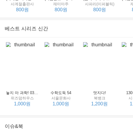
사계절출판사
재미마주
사파리(이퍼블릭)
800원
800원
800원
베스트 시리즈 신간
세상에서 제일 힘센 수탉
(비룡소의 그림동화 148) 고함쟁이 엄마
(비룡소의 그림동화 049) 종이 봉지 공주
재미마주
비룡소
비룡소
한
800원
800원
800원
놓지 마 과학! 03 : 정신이 공룡에 정신 놓다
수학도둑 54
멋지다!
13
위즈덤하우스
서울문화사
북뱅크
시
1,000원
1,000원
1,200원
1
이슈&북