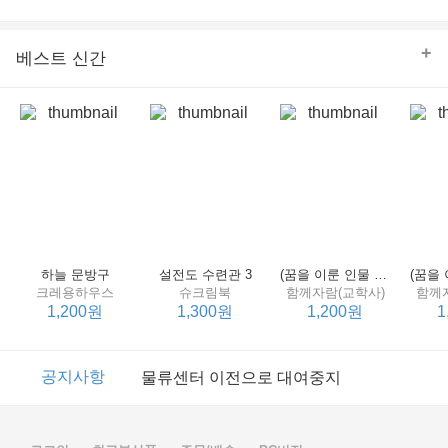
의 줄다리기를 솜씨 좋게 엮어 냄으로써 아이들과 부모 양
쪽 모두의 솔직한 마음을 치우치지 않게 표현하는 데 성공
한다.
+
베스트 신간
하늘 문방구
설전도 수련관 3
(꿈을 이룬 인물 탐구 2) 제인 구달
크레용하우스
슈크림북
함께자람(교학사)
함께
1,200원
1,300원
1,200원
1
이벤트
2017년 리브피아 여름방학 참고서 이벤트
공지사항
물류센터 이전으로 대여중지
이벤트
2017년 리브피아 여름방학 참고서 이벤트