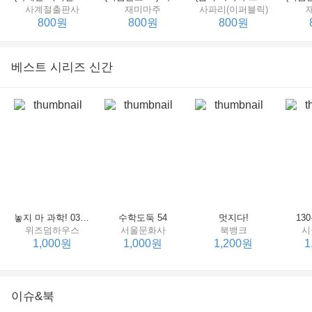
사계절출판사
재미마주
사파리(이퍼블릭)
800원
800원
800원
베스트 시리즈 신간
세상에서 제일 힘센 수탉
(비룡소의 그림동화 148) 고함쟁이 엄마
(비룡소의 그림동화 049) 종이 봉지 공주
재미마주
비룡소
비룡소
한
800원
800원
800원
놓지 마 과학! 03 : 정신이 공룡에 정신 놓다
수학도둑 54
멋지다!
13
위즈덤하우스
서울문화사
북뱅크
시
1,000원
1,000원
1,200원
1
이슈&북