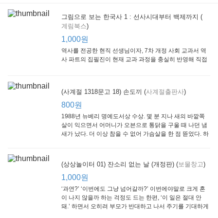
그림으로 보는 한국사 1 : 선사시대부터 백제까지 (
계림북스
)
[Arthur Starter 01] Arthur Helps Out
[Arthur Adventure 01] Arthur Babysits
(Scholastic hello Reader Level 1-03) Bubble Trouble
Little Brown and
Little, Brown
Scholastic
Lit
1,000원
Company
1,000원
800원
1
1,000원
역사를 전공한 현직 선생님이자, 7차 개정 사회 교과서 역
사 파트의 집필진이 현재 교과 과정을 충실히 반영해 직접
쓴 역사책이다. 또한, ‘역사와 사회과를 연구하는 초등 교사
모임’에 속한 선생님들이 감수를 맡아 어린이들의 눈높이
에 꼭 맞추었다.
(사계절 1318문고 18) 손도끼 (
사계절출판사
)
800원
1988년 뉴베리 명예도서상 수상. 몇 분 지나 새의 바깥쪽
살이 익으면서 어머니가 오븐으로 통닭을 구울 때 나던 냄
새가 났다. 더 이상 참을 수 없어 가슴살을 한 점 뜯었다. 하
지만 속은 여전히 날고기였다.
잠수네 아이들의 소문난 영어공부법 : 입문편
엄마 학교
수학의 신 엄마가 만든다 : 수학으로 서울대 간 공신 엄마가 전하는 수학 매니지먼트 노하우!
(상상놀이터 01) 잔소리 없는 날 (개정판) (
보물창고
)
알에이치코리아
큰솔(토토북)
동아일보사
2
(RHK)
800원
1,000원
1
1,000원
800원
‘과연?’ ‘이번에도 그냥 넘어갈까?’ 이번에야말로 크게 혼
이 나지 않을까 하는 걱정도 드는 한편, ‘이 일은 절대 안
돼.’ 하면서 오히려 부모가 반대하고 나서 주기를 기대하게
되기도 한다. 작가 안네마리 노르덴은 이 아슬아슬한 감정