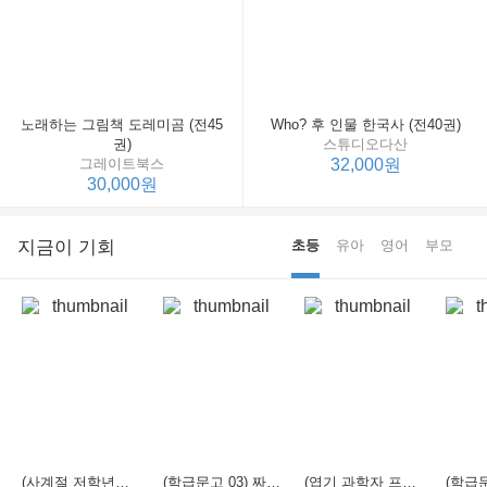
노래하는 그림책 도레미곰 (전45
Who? 후 인물 한국사 (전40권)
권)
스튜디오다산
그레이트북스
32,000원
30,000원
지금이 기회
초등
유아
영어
부모
(사계절 저학년문고 21) 선생님은 모르는 게 너무 많아
(학급문고 03) 짜장 짬뽕 탕수육
(엽기 과학자 프래니 01) 도시락 괴물이 나타났다