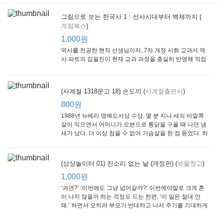
그림으로 보는 한국사 1 : 선사시대부터 백제까지 (
계림북스
)
[Arthur Starter 01] Arthur Helps Out
[Arthur Adventure 01] Arthur Babysits
(Scholastic hello Reader Level 1-03) Bubble Trouble
Little Brown and
Little, Brown
Scholastic
Lit
1,000원
Company
1,000원
800원
1
1,000원
역사를 전공한 현직 선생님이자, 7차 개정 사회 교과서 역
사 파트의 집필진이 현재 교과 과정을 충실히 반영해 직접
쓴 역사책이다. 또한, ‘역사와 사회과를 연구하는 초등 교사
모임’에 속한 선생님들이 감수를 맡아 어린이들의 눈높이
에 꼭 맞추었다.
(사계절 1318문고 18) 손도끼 (
사계절출판사
)
800원
1988년 뉴베리 명예도서상 수상. 몇 분 지나 새의 바깥쪽
살이 익으면서 어머니가 오븐으로 통닭을 구울 때 나던 냄
새가 났다. 더 이상 참을 수 없어 가슴살을 한 점 뜯었다. 하
지만 속은 여전히 날고기였다.
잠수네 아이들의 소문난 영어공부법 : 입문편
엄마 학교
수학의 신 엄마가 만든다 : 수학으로 서울대 간 공신 엄마가 전하는 수학 매니지먼트 노하우!
(상상놀이터 01) 잔소리 없는 날 (개정판) (
보물창고
)
알에이치코리아
큰솔(토토북)
동아일보사
2
(RHK)
800원
1,000원
1
1,000원
800원
‘과연?’ ‘이번에도 그냥 넘어갈까?’ 이번에야말로 크게 혼
이 나지 않을까 하는 걱정도 드는 한편, ‘이 일은 절대 안
돼.’ 하면서 오히려 부모가 반대하고 나서 주기를 기대하게
되기도 한다. 작가 안네마리 노르덴은 이 아슬아슬한 감정