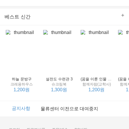
의 줄다리기를 솜씨 좋게 엮어 냄으로써 아이들과 부모 양
쪽 모두의 솔직한 마음을 치우치지 않게 표현하는 데 성공
한다.
+
베스트 신간
하늘 문방구
설전도 수련관 3
(꿈을 이룬 인물 탐구 2) 제인 구달
크레용하우스
슈크림북
함께자람(교학사)
함께
1,200원
1,300원
1,200원
1
이벤트
2017년 리브피아 여름방학 참고서 이벤트
공지사항
물류센터 이전으로 대여중지
이벤트
2017년 리브피아 여름방학 참고서 이벤트