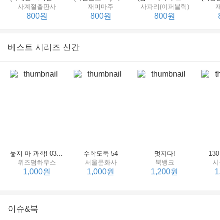
사계절출판사
재미마주
사파리(이퍼블릭)
800원
800원
800원
베스트 시리즈 신간
세상에서 제일 힘센 수탉
(비룡소의 그림동화 148) 고함쟁이 엄마
(비룡소의 그림동화 049) 종이 봉지 공주
재미마주
비룡소
비룡소
한
800원
800원
800원
놓지 마 과학! 03 : 정신이 공룡에 정신 놓다
수학도둑 54
멋지다!
13
위즈덤하우스
서울문화사
북뱅크
시
1,000원
1,000원
1,200원
1
이슈&북