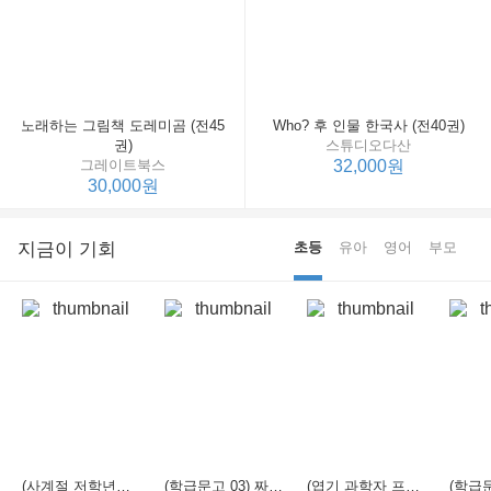
노래하는 그림책 도레미곰 (전45
Who? 후 인물 한국사 (전40권)
권)
스튜디오다산
그레이트북스
32,000원
30,000원
지금이 기회
초등
유아
영어
부모
(사계절 저학년문고 21) 선생님은 모르는 게 너무 많아
(학급문고 03) 짜장 짬뽕 탕수육
(엽기 과학자 프래니 01) 도시락 괴물이 나타났다