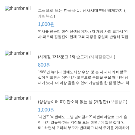
그림으로 보는 한국사 1 : 선사시대부터 백제까지 (
계림북스
)
[Arthur Starter 01] Arthur Helps Out
[Arthur Adventure 01] Arthur Babysits
(Scholastic hello Reader Level 1-03) Bubble Trouble
Little Brown and
Little, Brown
Scholastic
Lit
1,000원
Company
1,000원
800원
1
1,000원
역사를 전공한 현직 선생님이자, 7차 개정 사회 교과서 역
사 파트의 집필진이 현재 교과 과정을 충실히 반영해 직접
쓴 역사책이다. 또한, ‘역사와 사회과를 연구하는 초등 교사
모임’에 속한 선생님들이 감수를 맡아 어린이들의 눈높이
에 꼭 맞추었다.
(사계절 1318문고 18) 손도끼 (
사계절출판사
)
800원
1988년 뉴베리 명예도서상 수상. 몇 분 지나 새의 바깥쪽
살이 익으면서 어머니가 오븐으로 통닭을 구울 때 나던 냄
새가 났다. 더 이상 참을 수 없어 가슴살을 한 점 뜯었다. 하
지만 속은 여전히 날고기였다.
잠수네 아이들의 소문난 영어공부법 : 입문편
엄마 학교
수학의 신 엄마가 만든다 : 수학으로 서울대 간 공신 엄마가 전하는 수학 매니지먼트 노하우!
(상상놀이터 01) 잔소리 없는 날 (개정판) (
보물창고
)
알에이치코리아
큰솔(토토북)
동아일보사
2
(RHK)
800원
1,000원
1
1,000원
800원
‘과연?’ ‘이번에도 그냥 넘어갈까?’ 이번에야말로 크게 혼
이 나지 않을까 하는 걱정도 드는 한편, ‘이 일은 절대 안
돼.’ 하면서 오히려 부모가 반대하고 나서 주기를 기대하게
되기도 한다. 작가 안네마리 노르덴은 이 아슬아슬한 감정