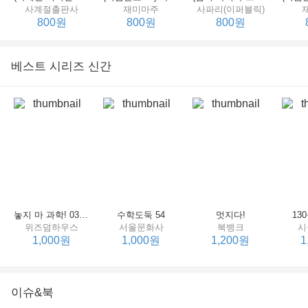
사계절출판사
재미마주
사파리(이퍼블릭)
800원
800원
800원
베스트 시리즈 신간
세상에서 제일 힘센 수탉
(비룡소의 그림동화 148) 고함쟁이 엄마
(비룡소의 그림동화 049) 종이 봉지 공주
재미마주
비룡소
비룡소
한
800원
800원
800원
놓지 마 과학! 03 : 정신이 공룡에 정신 놓다
수학도둑 54
멋지다!
13
위즈덤하우스
서울문화사
북뱅크
시
1,000원
1,000원
1,200원
1
이슈&북