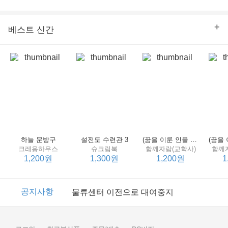
의 줄다리기를 솜씨 좋게 엮어 냄으로써 아이들과 부모 양
쪽 모두의 솔직한 마음을 치우치지 않게 표현하는 데 성공
한다.
+
베스트 신간
하늘 문방구
설전도 수련관 3
(꿈을 이룬 인물 탐구 2) 제인 구달
크레용하우스
슈크림북
함께자람(교학사)
함께
1,200원
1,300원
1,200원
1
이벤트
2017년 리브피아 여름방학 참고서 이벤트
공지사항
물류센터 이전으로 대여중지
이벤트
2017년 리브피아 여름방학 참고서 이벤트