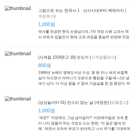
그림으로 보는 한국사 1 : 선사시대부터 백제까지 (
계림북스
)
[Arthur Starter 01] Arthur Helps Out
[Arthur Adventure 01] Arthur Babysits
(Scholastic hello Reader Level 1-03) Bubble Trouble
Little Brown and
Little, Brown
Scholastic
Lit
1,000원
Company
1,000원
800원
1
1,000원
역사를 전공한 현직 선생님이자, 7차 개정 사회 교과서 역
사 파트의 집필진이 현재 교과 과정을 충실히 반영해 직접
쓴 역사책이다. 또한, ‘역사와 사회과를 연구하는 초등 교사
모임’에 속한 선생님들이 감수를 맡아 어린이들의 눈높이
에 꼭 맞추었다.
(사계절 1318문고 18) 손도끼 (
사계절출판사
)
800원
1988년 뉴베리 명예도서상 수상. 몇 분 지나 새의 바깥쪽
살이 익으면서 어머니가 오븐으로 통닭을 구울 때 나던 냄
새가 났다. 더 이상 참을 수 없어 가슴살을 한 점 뜯었다. 하
지만 속은 여전히 날고기였다.
잠수네 아이들의 소문난 영어공부법 : 입문편
엄마 학교
수학의 신 엄마가 만든다 : 수학으로 서울대 간 공신 엄마가 전하는 수학 매니지먼트 노하우!
(상상놀이터 01) 잔소리 없는 날 (개정판) (
보물창고
)
알에이치코리아
큰솔(토토북)
동아일보사
2
(RHK)
800원
1,000원
1
1,000원
800원
‘과연?’ ‘이번에도 그냥 넘어갈까?’ 이번에야말로 크게 혼
이 나지 않을까 하는 걱정도 드는 한편, ‘이 일은 절대 안
돼.’ 하면서 오히려 부모가 반대하고 나서 주기를 기대하게
되기도 한다. 작가 안네마리 노르덴은 이 아슬아슬한 감정