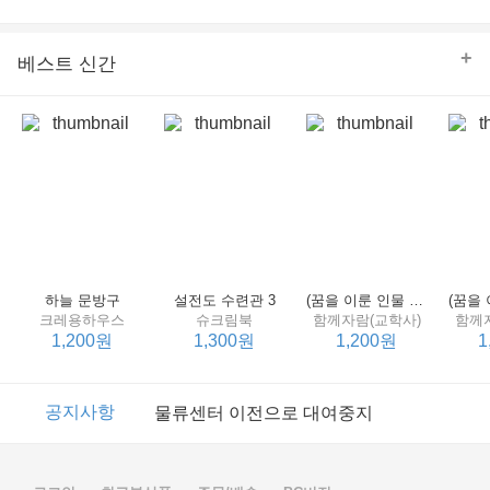
의 줄다리기를 솜씨 좋게 엮어 냄으로써 아이들과 부모 양
쪽 모두의 솔직한 마음을 치우치지 않게 표현하는 데 성공
한다.
+
베스트 신간
하늘 문방구
설전도 수련관 3
(꿈을 이룬 인물 탐구 2) 제인 구달
크레용하우스
슈크림북
함께자람(교학사)
함께
1,200원
1,300원
1,200원
1
이벤트
2017년 리브피아 여름방학 참고서 이벤트
공지사항
물류센터 이전으로 대여중지
이벤트
2017년 리브피아 여름방학 참고서 이벤트