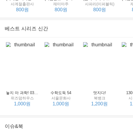
사계절출판사
재미마주
사파리(이퍼블릭)
800원
800원
800원
베스트 시리즈 신간
세상에서 제일 힘센 수탉
(비룡소의 그림동화 148) 고함쟁이 엄마
(비룡소의 그림동화 049) 종이 봉지 공주
재미마주
비룡소
비룡소
한
800원
800원
800원
놓지 마 과학! 03 : 정신이 공룡에 정신 놓다
수학도둑 54
멋지다!
13
위즈덤하우스
서울문화사
북뱅크
시
1,000원
1,000원
1,200원
1
이슈&북