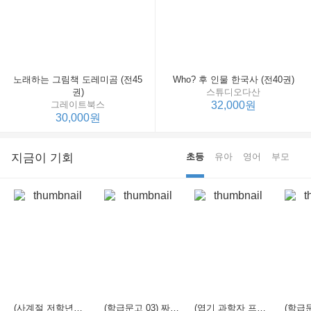
노래하는 그림책 도레미곰 (전45
Who? 후 인물 한국사 (전40권)
권)
스튜디오다산
그레이트북스
32,000원
30,000원
지금이 기회
초등
유아
영어
부모
(사계절 저학년문고 21) 선생님은 모르는 게 너무 많아
(학급문고 03) 짜장 짬뽕 탕수육
(엽기 과학자 프래니 01) 도시락 괴물이 나타났다