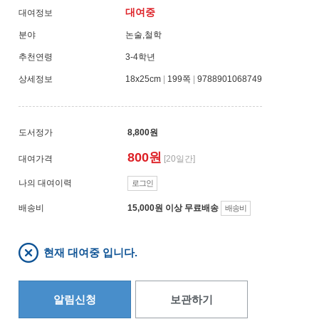
대여중
대여정보
분야
논술,철학
추천연령
3-4학년
상세정보
18x25cm
|
199쪽
|
9788901068749
도서정가
8,800원
800원
대여가격
[20일간]
나의 대여이력
로그인
배송비
15,000원 이상 무료배송
배송비
현재 대여중 입니다.
알림신청
보관하기