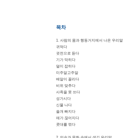
목차
1. 사람의 몸과 행동거지에서 나온 우리말
귀먹다
귓전으로 듣다
기가 막히다
덜미 잡히다
미주알고주알
배알이 꼴리다
비위 맞추다
사족을 못 쓰다
성가시다
신물 나다
쓸개 빠지다
애가 끊어지다
콧대를 꺾다
2. 민속과 문화 속에서 생긴 우리말