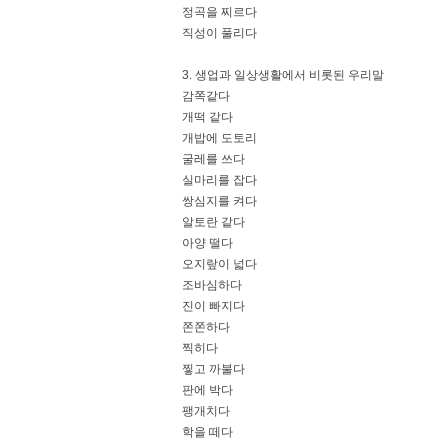
정곡을 찌르다
직성이 풀리다
3. 생업과 일상생활에서 비롯된 우리말
감쪽같다
개떡 같다
개밥에 도토리
굴레를 쓰다
실마리를 잡다
쌍심지를 켜다
알토란 같다
아양 떨다
오지랖이 넓다
조바심하다
진이 빠지다
쫀쫀하다
찍히다
찧고 까불다
판에 박다
팽개치다
학을 떼다