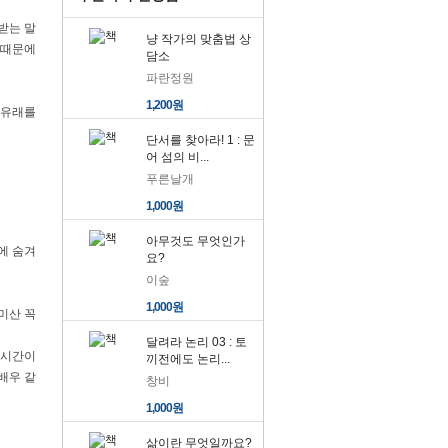
받는 말
냥 작가의 맞춤법 상
 때문에
담소
파란정원
1,200원
 유래를
단서를 찾아라! 1 : 문
어 섬의 비...
푸른날개
1,000원
아무것도 무엇인가
에 숨겨
요?
이숲
1,000원
미산 꼭
달려라 논리 03 : 토
 시간이
끼전에도 논리...
배우 같
창비
1,000원
삶이란 무엇일까요?