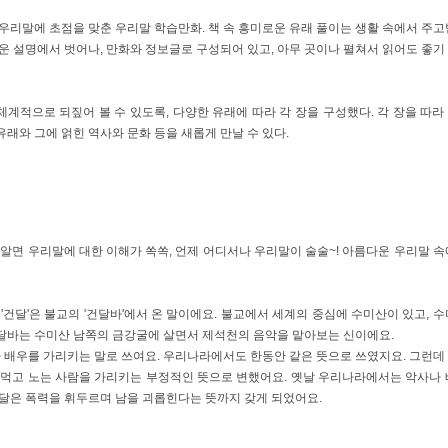
우리말에 초점을 맞춘 우리말 학습만화. 책 속 흥미로운 유래 풀이는 생활 속에서 주고
운 설명에서 벗어나, 만화와 정보글로 구성되어 있고, 아무 곳이나 펼쳐서 읽어도 좋기
계적으로 되짚어 볼 수 있도록, 다양한 유래에 따라 각 장을 구성했다. 각 장을 따라
래와 그에 얽힌 역사와 문화 등을 새롭게 만날 수 있다.
알면 우리말에 대한 이해가 쏙쏙, 언제 어디서나 우리말이 술술~! 아름다운 우리말 속
'건달'은 불교의 '건달바'에서 온 말이에요. 불교에서 세계의 중심에 수미산이 있고, 수
달바는 수미산 남쪽의 금강굴에 살면서 제석천의 음악을 맡아보는 신이에요.
 배우를 가리키는 말로 쓰여요. 우리나라에서도 한동안 같은 뜻으로 쓰였지요. 그런데
 먹고 노는 사람을 가리키는 부정적인 뜻으로 변했어요. 옛날 우리나라에서는 악사나 
건달은 폭력을 휘두르며 남을 괴롭힌다는 뜻까지 갖게 되었어요.