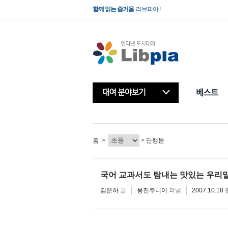
함께 읽는 즐거움
리브피아 !
빌려보는 책방
리브피아 !
홈
>
>
단행본
국어 교과서도 탐내는 맛있는 우리
김은하
글
웅진주니어
펴냄
2007.10.18