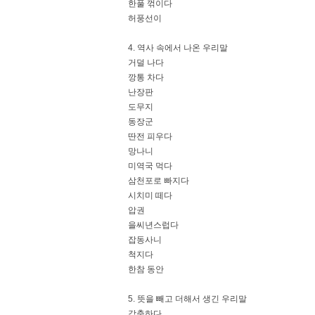
한풀 꺾이다
허풍선이
4. 역사 속에서 나온 우리말
거덜 나다
깡통 차다
난장판
도무지
동장군
딴전 피우다
망나니
미역국 먹다
삼천포로 빠지다
시치미 떼다
압권
을씨년스럽다
잡동사니
척지다
한참 동안
5. 뜻을 빼고 더해서 생긴 우리말
각축하다