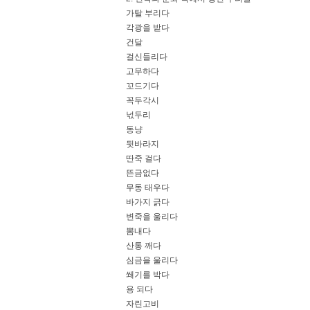
가탈 부리다
각광을 받다
건달
걸신들리다
고무하다
꼬드기다
꼭두각시
넋두리
동냥
뒷바라지
딴죽 걸다
뜬금없다
무동 태우다
바가지 긁다
변죽을 울리다
뽐내다
산통 깨다
심금을 울리다
쐐기를 박다
용 되다
자린고비