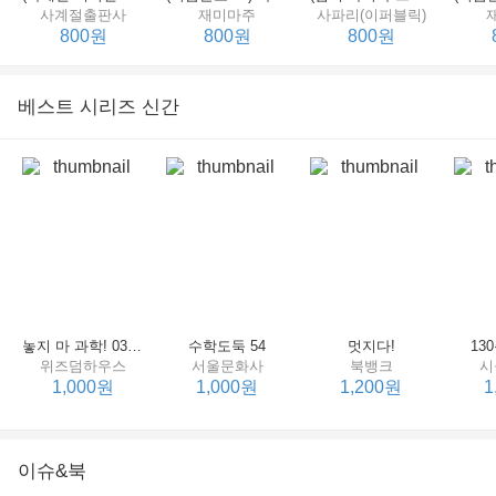
사계절출판사
재미마주
사파리(이퍼블릭)
800원
800원
800원
베스트 시리즈 신간
세상에서 제일 힘센 수탉
(비룡소의 그림동화 148) 고함쟁이 엄마
(비룡소의 그림동화 049) 종이 봉지 공주
재미마주
비룡소
비룡소
한
800원
800원
800원
놓지 마 과학! 03 : 정신이 공룡에 정신 놓다
수학도둑 54
멋지다!
13
위즈덤하우스
서울문화사
북뱅크
시
1,000원
1,000원
1,200원
1
이슈&북