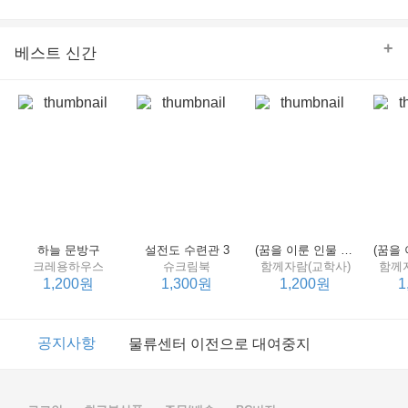
의 줄다리기를 솜씨 좋게 엮어 냄으로써 아이들과 부모 양
쪽 모두의 솔직한 마음을 치우치지 않게 표현하는 데 성공
한다.
+
베스트 신간
하늘 문방구
설전도 수련관 3
(꿈을 이룬 인물 탐구 2) 제인 구달
크레용하우스
슈크림북
함께자람(교학사)
함께
1,200원
1,300원
1,200원
1
이벤트
2017년 리브피아 여름방학 참고서 이벤트
공지사항
물류센터 이전으로 대여중지
이벤트
2017년 리브피아 여름방학 참고서 이벤트