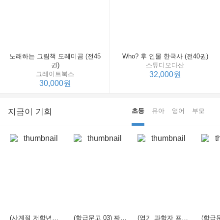
노래하는 그림책 도레미곰 (전45
Who? 후 인물 한국사 (전40권)
권)
스튜디오다산
그레이트북스
32,000원
30,000원
지금이 기회
초등
유아
영어
부모
(사계절 저학년문고 21) 선생님은 모르는 게 너무 많아
(학급문고 03) 짜장 짬뽕 탕수육
(엽기 과학자 프래니 01) 도시락 괴물이 나타났다