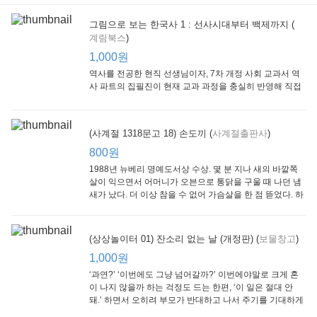
그림으로 보는 한국사 1 : 선사시대부터 백제까지 (
계림북스
)
[Arthur Starter 01] Arthur Helps Out
[Arthur Adventure 01] Arthur Babysits
(Scholastic hello Reader Level 1-03) Bubble Trouble
Little Brown and
Little, Brown
Scholastic
Lit
1,000원
Company
1,000원
800원
1
1,000원
역사를 전공한 현직 선생님이자, 7차 개정 사회 교과서 역
사 파트의 집필진이 현재 교과 과정을 충실히 반영해 직접
쓴 역사책이다. 또한, ‘역사와 사회과를 연구하는 초등 교사
모임’에 속한 선생님들이 감수를 맡아 어린이들의 눈높이
에 꼭 맞추었다.
(사계절 1318문고 18) 손도끼 (
사계절출판사
)
800원
1988년 뉴베리 명예도서상 수상. 몇 분 지나 새의 바깥쪽
살이 익으면서 어머니가 오븐으로 통닭을 구울 때 나던 냄
새가 났다. 더 이상 참을 수 없어 가슴살을 한 점 뜯었다. 하
지만 속은 여전히 날고기였다.
잠수네 아이들의 소문난 영어공부법 : 입문편
엄마 학교
수학의 신 엄마가 만든다 : 수학으로 서울대 간 공신 엄마가 전하는 수학 매니지먼트 노하우!
(상상놀이터 01) 잔소리 없는 날 (개정판) (
보물창고
)
알에이치코리아
큰솔(토토북)
동아일보사
2
(RHK)
800원
1,000원
1
1,000원
800원
‘과연?’ ‘이번에도 그냥 넘어갈까?’ 이번에야말로 크게 혼
이 나지 않을까 하는 걱정도 드는 한편, ‘이 일은 절대 안
돼.’ 하면서 오히려 부모가 반대하고 나서 주기를 기대하게
되기도 한다. 작가 안네마리 노르덴은 이 아슬아슬한 감정