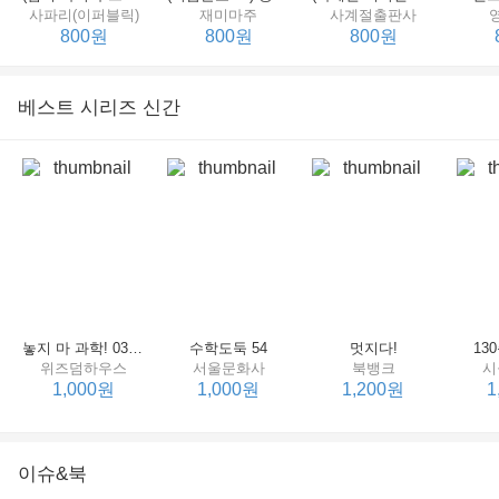
사파리(이퍼블릭)
재미마주
사계절출판사
800원
800원
800원
베스트 시리즈 신간
(비룡소의 그림동화 049) 종이 봉지 공주
도깨비를 빨아버린 우리 엄마
(비룡소의 그림동화 054) 우당탕탕 할머니 귀가 커졌어요
비룡소
한림출판사
비룡소
한
800원
800원
800원
놓지 마 과학! 03 : 정신이 공룡에 정신 놓다
수학도둑 54
멋지다!
13
위즈덤하우스
서울문화사
북뱅크
시
1,000원
1,000원
1,200원
1
이슈&북