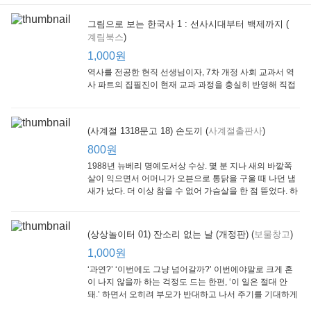
그림으로 보는 한국사 1 : 선사시대부터 백제까지 (
계림북스
)
(Scholastic hello Reader Level 1-03) Bubble Trouble
[Arthur Adventure 03] Arthur Goes to Camp
(Scholastic hello Reader Level 1-01) At the Carnival
Scholastic
Little, Brown
Scholastic
Lit
1,000원
800원
1,000원
800원
1
역사를 전공한 현직 선생님이자, 7차 개정 사회 교과서 역
사 파트의 집필진이 현재 교과 과정을 충실히 반영해 직접
쓴 역사책이다. 또한, ‘역사와 사회과를 연구하는 초등 교사
모임’에 속한 선생님들이 감수를 맡아 어린이들의 눈높이
에 꼭 맞추었다.
(사계절 1318문고 18) 손도끼 (
사계절출판사
)
800원
1988년 뉴베리 명예도서상 수상. 몇 분 지나 새의 바깥쪽
살이 익으면서 어머니가 오븐으로 통닭을 구울 때 나던 냄
새가 났다. 더 이상 참을 수 없어 가슴살을 한 점 뜯었다. 하
지만 속은 여전히 날고기였다.
수학의 신 엄마가 만든다 : 수학으로 서울대 간 공신 엄마가 전하는 수학 매니지먼트 노하우!
10살 전 꿀맛교육 : 행복한 일등으로 키우는
아이는 99 % 엄마의 노력으로 완성된다
(상상놀이터 01) 잔소리 없는 날 (개정판) (
보물창고
)
동아일보사
21세기북스
랜덤하우스코리아
1,000원
1,000원
800원
1
1,000원
‘과연?’ ‘이번에도 그냥 넘어갈까?’ 이번에야말로 크게 혼
이 나지 않을까 하는 걱정도 드는 한편, ‘이 일은 절대 안
돼.’ 하면서 오히려 부모가 반대하고 나서 주기를 기대하게
되기도 한다. 작가 안네마리 노르덴은 이 아슬아슬한 감정