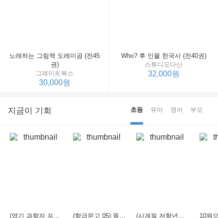
노래하는 그림책 도레미곰 (전45
Who? 후 인물 한국사 (전40권)
권)
스튜디오다산
그레이트북스
32,000원
30,000원
지금이 기회
초등
유아
영어
부모
(엽기 과학자 프래니 01) 도시락 괴물이 나타났다
(학급문고 05) 똥줌오줌
(사계절 저학년문고 04) 화요일의 두꺼비