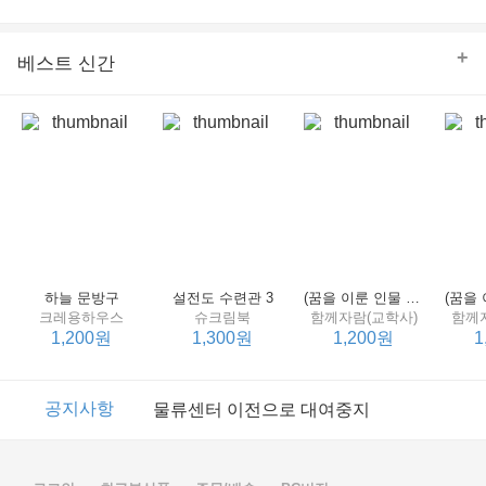
의 줄다리기를 솜씨 좋게 엮어 냄으로써 아이들과 부모 양
쪽 모두의 솔직한 마음을 치우치지 않게 표현하는 데 성공
한다.
+
베스트 신간
하늘 문방구
설전도 수련관 3
(꿈을 이룬 인물 탐구 2) 제인 구달
크레용하우스
슈크림북
함께자람(교학사)
함께
1,200원
1,300원
1,200원
1
이벤트
2017년 리브피아 여름방학 참고서 이벤트
공지사항
물류센터 이전으로 대여중지
이벤트
2017년 리브피아 여름방학 참고서 이벤트