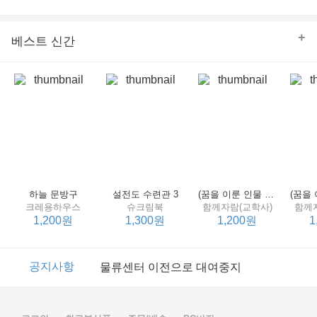
의 줄다리기를 솜씨 좋게 엮어 냄으로써 아이들과 부모 양
쪽 모두의 솔직한 마음을 치우치지 않게 표현하는 데 성공
한다.
+
베스트 신간
하늘 문방구
설전도 수련관 3
(꿈을 이룬 인물 탐구 2) 제인 구달
크레용하우스
슈크림북
함께자람(교학사)
함께
1,200원
1,300원
1,200원
1
이벤트
2017년 리브피아 여름방학 참고서 이벤트
공지사항
물류센터 이전으로 대여중지
이벤트
2017년 리브피아 여름방학 참고서 이벤트