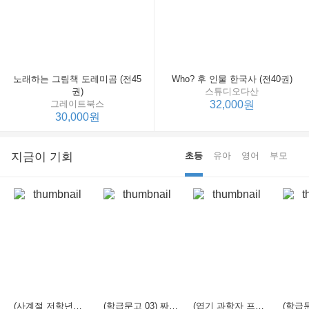
노래하는 그림책 도레미곰 (전45
Who? 후 인물 한국사 (전40권)
권)
스튜디오다산
그레이트북스
32,000원
30,000원
지금이 기회
초등
유아
영어
부모
(사계절 저학년문고 21) 선생님은 모르는 게 너무 많아
(학급문고 03) 짜장 짬뽕 탕수육
(엽기 과학자 프래니 01) 도시락 괴물이 나타났다