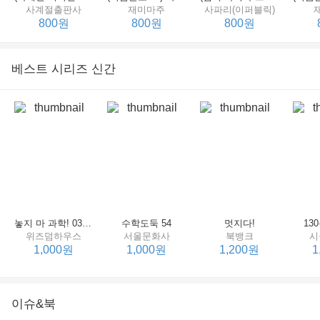
사계절출판사
재미마주
사파리(이퍼블릭)
800원
800원
800원
베스트 시리즈 신간
세상에서 제일 힘센 수탉
(비룡소의 그림동화 148) 고함쟁이 엄마
(비룡소의 그림동화 049) 종이 봉지 공주
재미마주
비룡소
비룡소
한
800원
800원
800원
놓지 마 과학! 03 : 정신이 공룡에 정신 놓다
수학도둑 54
멋지다!
13
위즈덤하우스
서울문화사
북뱅크
시
1,000원
1,000원
1,200원
1
이슈&북