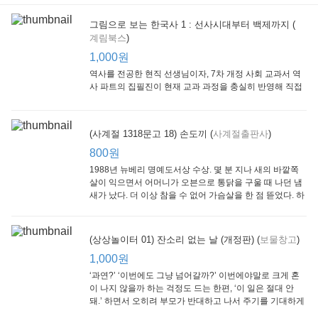
그림으로 보는 한국사 1 : 선사시대부터 백제까지 (
계림북스
)
[Arthur Starter 01] Arthur Helps Out
[Arthur Adventure 01] Arthur Babysits
(Scholastic hello Reader Level 1-03) Bubble Trouble
Little Brown and
Little, Brown
Scholastic
Lit
1,000원
Company
1,000원
800원
1
1,000원
역사를 전공한 현직 선생님이자, 7차 개정 사회 교과서 역
사 파트의 집필진이 현재 교과 과정을 충실히 반영해 직접
쓴 역사책이다. 또한, ‘역사와 사회과를 연구하는 초등 교사
모임’에 속한 선생님들이 감수를 맡아 어린이들의 눈높이
에 꼭 맞추었다.
(사계절 1318문고 18) 손도끼 (
사계절출판사
)
800원
1988년 뉴베리 명예도서상 수상. 몇 분 지나 새의 바깥쪽
살이 익으면서 어머니가 오븐으로 통닭을 구울 때 나던 냄
새가 났다. 더 이상 참을 수 없어 가슴살을 한 점 뜯었다. 하
지만 속은 여전히 날고기였다.
잠수네 아이들의 소문난 영어공부법 : 입문편
엄마 학교
수학의 신 엄마가 만든다 : 수학으로 서울대 간 공신 엄마가 전하는 수학 매니지먼트 노하우!
(상상놀이터 01) 잔소리 없는 날 (개정판) (
보물창고
)
알에이치코리아
큰솔(토토북)
동아일보사
2
(RHK)
800원
1,000원
1
1,000원
800원
‘과연?’ ‘이번에도 그냥 넘어갈까?’ 이번에야말로 크게 혼
이 나지 않을까 하는 걱정도 드는 한편, ‘이 일은 절대 안
돼.’ 하면서 오히려 부모가 반대하고 나서 주기를 기대하게
되기도 한다. 작가 안네마리 노르덴은 이 아슬아슬한 감정