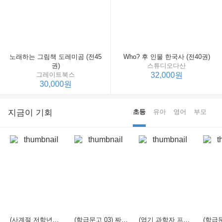
노래하는 그림책 도레미곰 (전45
Who? 후 인물 한국사 (전40권)
권)
스튜디오다산
그레이트북스
32,000원
30,000원
지금이 기회
초등
유아
영어
부모
(사계절 저학년문고 21) 선생님은 모르는 게 너무 많아
(학급문고 03) 짜장 짬뽕 탕수육
(엽기 과학자 프래니 01) 도시락 괴물이 나타났다