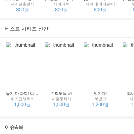
사계절출판사
재미마주
사파리(이퍼블릭)
800원
800원
800원
베스트 시리즈 신간
세상에서 제일 힘센 수탉
(비룡소의 그림동화 148) 고함쟁이 엄마
(비룡소의 그림동화 049) 종이 봉지 공주
재미마주
비룡소
비룡소
한
800원
800원
800원
놓지 마 과학! 03 : 정신이 공룡에 정신 놓다
수학도둑 54
멋지다!
13
위즈덤하우스
서울문화사
북뱅크
시
1,000원
1,000원
1,200원
1
이슈&북