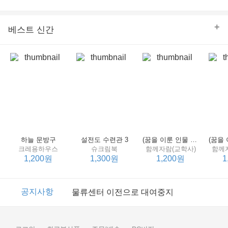
의 줄다리기를 솜씨 좋게 엮어 냄으로써 아이들과 부모 양
쪽 모두의 솔직한 마음을 치우치지 않게 표현하는 데 성공
한다.
+
베스트 신간
하늘 문방구
설전도 수련관 3
(꿈을 이룬 인물 탐구 2) 제인 구달
크레용하우스
슈크림북
함께자람(교학사)
함께
1,200원
1,300원
1,200원
1
이벤트
2017년 리브피아 여름방학 참고서 이벤트
공지사항
물류센터 이전으로 대여중지
이벤트
2017년 리브피아 여름방학 참고서 이벤트