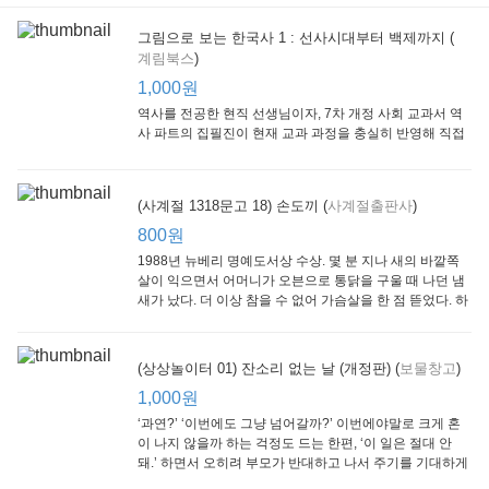
그림으로 보는 한국사 1 : 선사시대부터 백제까지 (
계림북스
)
[Arthur Starter 01] Arthur Helps Out
[Arthur Adventure 01] Arthur Babysits
(Scholastic hello Reader Level 1-03) Bubble Trouble
Little Brown and
Little, Brown
Scholastic
Lit
1,000원
Company
1,000원
800원
1
1,000원
역사를 전공한 현직 선생님이자, 7차 개정 사회 교과서 역
사 파트의 집필진이 현재 교과 과정을 충실히 반영해 직접
쓴 역사책이다. 또한, ‘역사와 사회과를 연구하는 초등 교사
모임’에 속한 선생님들이 감수를 맡아 어린이들의 눈높이
에 꼭 맞추었다.
(사계절 1318문고 18) 손도끼 (
사계절출판사
)
800원
1988년 뉴베리 명예도서상 수상. 몇 분 지나 새의 바깥쪽
살이 익으면서 어머니가 오븐으로 통닭을 구울 때 나던 냄
새가 났다. 더 이상 참을 수 없어 가슴살을 한 점 뜯었다. 하
지만 속은 여전히 날고기였다.
잠수네 아이들의 소문난 영어공부법 : 입문편
엄마 학교
수학의 신 엄마가 만든다 : 수학으로 서울대 간 공신 엄마가 전하는 수학 매니지먼트 노하우!
(상상놀이터 01) 잔소리 없는 날 (개정판) (
보물창고
)
알에이치코리아
큰솔(토토북)
동아일보사
2
(RHK)
800원
1,000원
1
1,000원
800원
‘과연?’ ‘이번에도 그냥 넘어갈까?’ 이번에야말로 크게 혼
이 나지 않을까 하는 걱정도 드는 한편, ‘이 일은 절대 안
돼.’ 하면서 오히려 부모가 반대하고 나서 주기를 기대하게
되기도 한다. 작가 안네마리 노르덴은 이 아슬아슬한 감정