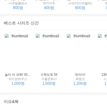
사계절출판사
재미마주
사파리(이퍼블릭)
800원
800원
800원
베스트 시리즈 신간
세상에서 제일 힘센 수탉
(비룡소의 그림동화 148) 고함쟁이 엄마
(비룡소의 그림동화 049) 종이 봉지 공주
재미마주
비룡소
비룡소
한
800원
800원
800원
놓지 마 과학! 03 : 정신이 공룡에 정신 놓다
수학도둑 54
멋지다!
13
위즈덤하우스
서울문화사
북뱅크
시
1,000원
1,000원
1,200원
1
이슈&북