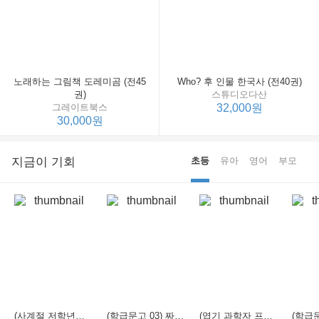
노래하는 그림책 도레미곰 (전45
Who? 후 인물 한국사 (전40권)
권)
스튜디오다산
그레이트북스
32,000원
30,000원
지금이 기회
초등
유아
영어
부모
(사계절 저학년문고 21) 선생님은 모르는 게 너무 많아
(학급문고 03) 짜장 짬뽕 탕수육
(엽기 과학자 프래니 01) 도시락 괴물이 나타났다