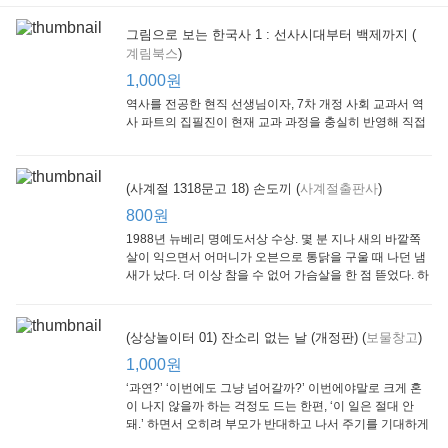
그림으로 보는 한국사 1 : 선사시대부터 백제까지 (
계림북스
)
[Arthur Starter 01] Arthur Helps Out
[Arthur Adventure 01] Arthur Babysits
(Scholastic hello Reader Level 1-03) Bubble Trouble
Little Brown and
Little, Brown
Scholastic
Lit
1,000원
Company
1,000원
800원
1
1,000원
역사를 전공한 현직 선생님이자, 7차 개정 사회 교과서 역
사 파트의 집필진이 현재 교과 과정을 충실히 반영해 직접
쓴 역사책이다. 또한, ‘역사와 사회과를 연구하는 초등 교사
모임’에 속한 선생님들이 감수를 맡아 어린이들의 눈높이
에 꼭 맞추었다.
(사계절 1318문고 18) 손도끼 (
사계절출판사
)
800원
1988년 뉴베리 명예도서상 수상. 몇 분 지나 새의 바깥쪽
살이 익으면서 어머니가 오븐으로 통닭을 구울 때 나던 냄
새가 났다. 더 이상 참을 수 없어 가슴살을 한 점 뜯었다. 하
지만 속은 여전히 날고기였다.
잠수네 아이들의 소문난 영어공부법 : 입문편
엄마 학교
수학의 신 엄마가 만든다 : 수학으로 서울대 간 공신 엄마가 전하는 수학 매니지먼트 노하우!
(상상놀이터 01) 잔소리 없는 날 (개정판) (
보물창고
)
알에이치코리아
큰솔(토토북)
동아일보사
2
(RHK)
800원
1,000원
1
1,000원
800원
‘과연?’ ‘이번에도 그냥 넘어갈까?’ 이번에야말로 크게 혼
이 나지 않을까 하는 걱정도 드는 한편, ‘이 일은 절대 안
돼.’ 하면서 오히려 부모가 반대하고 나서 주기를 기대하게
되기도 한다. 작가 안네마리 노르덴은 이 아슬아슬한 감정