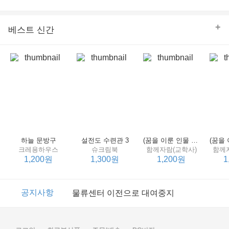
의 줄다리기를 솜씨 좋게 엮어 냄으로써 아이들과 부모 양
쪽 모두의 솔직한 마음을 치우치지 않게 표현하는 데 성공
한다.
+
베스트 신간
하늘 문방구
설전도 수련관 3
(꿈을 이룬 인물 탐구 2) 제인 구달
크레용하우스
슈크림북
함께자람(교학사)
함께
1,200원
1,300원
1,200원
1
이벤트
2017년 리브피아 여름방학 참고서 이벤트
공지사항
물류센터 이전으로 대여중지
이벤트
2017년 리브피아 여름방학 참고서 이벤트