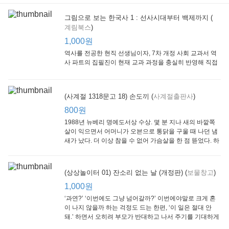
그림으로 보는 한국사 1 : 선사시대부터 백제까지 (
계림북스
)
[Arthur Starter 01] Arthur Helps Out
[Arthur Adventure 01] Arthur Babysits
(Scholastic hello Reader Level 1-03) Bubble Trouble
Little Brown and
Little, Brown
Scholastic
Lit
1,000원
Company
1,000원
800원
1
1,000원
역사를 전공한 현직 선생님이자, 7차 개정 사회 교과서 역
사 파트의 집필진이 현재 교과 과정을 충실히 반영해 직접
쓴 역사책이다. 또한, ‘역사와 사회과를 연구하는 초등 교사
모임’에 속한 선생님들이 감수를 맡아 어린이들의 눈높이
에 꼭 맞추었다.
(사계절 1318문고 18) 손도끼 (
사계절출판사
)
800원
1988년 뉴베리 명예도서상 수상. 몇 분 지나 새의 바깥쪽
살이 익으면서 어머니가 오븐으로 통닭을 구울 때 나던 냄
새가 났다. 더 이상 참을 수 없어 가슴살을 한 점 뜯었다. 하
지만 속은 여전히 날고기였다.
잠수네 아이들의 소문난 영어공부법 : 입문편
엄마 학교
수학의 신 엄마가 만든다 : 수학으로 서울대 간 공신 엄마가 전하는 수학 매니지먼트 노하우!
(상상놀이터 01) 잔소리 없는 날 (개정판) (
보물창고
)
알에이치코리아
큰솔(토토북)
동아일보사
2
(RHK)
800원
1,000원
1
1,000원
800원
‘과연?’ ‘이번에도 그냥 넘어갈까?’ 이번에야말로 크게 혼
이 나지 않을까 하는 걱정도 드는 한편, ‘이 일은 절대 안
돼.’ 하면서 오히려 부모가 반대하고 나서 주기를 기대하게
되기도 한다. 작가 안네마리 노르덴은 이 아슬아슬한 감정