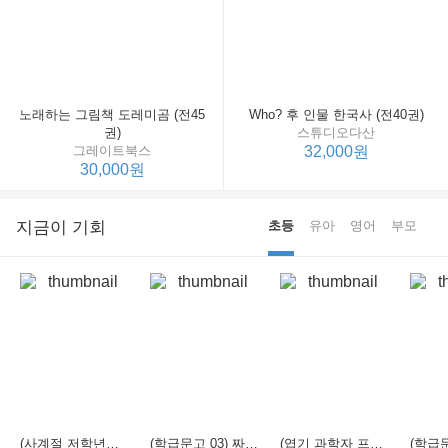
노래하는 그림책 도레미곰 (전45
Who? 후 인물 한국사 (전40권)
권)
스튜디오다산
그레이트북스
32,000원
30,000원
지금이 기회
초등
유아
영어
부모
(사계절 저학년문고 21) 선생님은 모르는 게 너무 많아
(학급문고 03) 짜장 짬뽕 탕수육
(엽기 과학자 프래니 01) 도시락 괴물이 나타났다