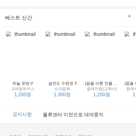
의 줄다리기를 솜씨 좋게 엮어 냄으로써 아이들과 부모 양
쪽 모두의 솔직한 마음을 치우치지 않게 표현하는 데 성공
한다.
+
베스트 신간
하늘 문방구
설전도 수련관 3
(꿈을 이룬 인물 탐구 2) 제인 구달
크레용하우스
슈크림북
함께자람(교학사)
함께
1,200원
1,300원
1,200원
1
이벤트
2017년 리브피아 여름방학 참고서 이벤트
공지사항
물류센터 이전으로 대여중지
이벤트
2017년 리브피아 여름방학 참고서 이벤트