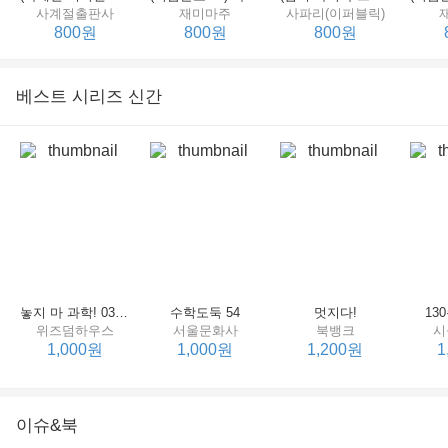
사계절출판사
재미마주
사파리(이퍼블릭)
800원
800원
800원
베스트 시리즈 신간
세상에서 제일 힘센 수탉
(비룡소의 그림동화 148) 고함쟁이 엄마
(비룡소의 그림동화 049) 종이 봉지 공주
재미마주
비룡소
비룡소
한
800원
800원
800원
놓지 마 과학! 03 : 정신이 공룡에 정신 놓다
수학도둑 54
멋지다!
13
위즈덤하우스
서울문화사
북뱅크
시
1,000원
1,000원
1,200원
1
이슈&북