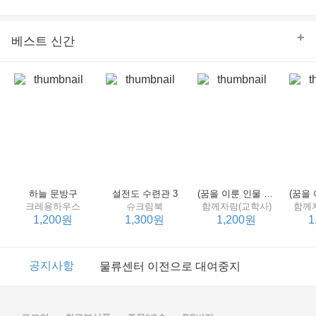
의 줄다리기를 솜씨 좋게 엮어 냄으로써 아이들과 부모 양
쪽 모두의 솔직한 마음을 치우치지 않게 표현하는 데 성공
한다.
+
베스트 신간
하늘 문방구
설전도 수련관 3
(꿈을 이룬 인물 탐구 2) 제인 구달
크레용하우스
슈크림북
함께자람(교학사)
함께
1,200원
1,300원
1,200원
1
이벤트
2017년 리브피아 여름방학 참고서 이벤트
공지사항
물류센터 이전으로 대여중지
이벤트
2017년 리브피아 여름방학 참고서 이벤트