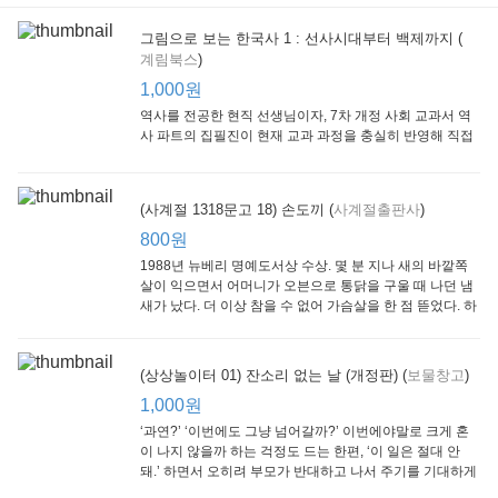
그림으로 보는 한국사 1 : 선사시대부터 백제까지 (
계림북스
)
[Arthur Starter 01] Arthur Helps Out
[Arthur Adventure 01] Arthur Babysits
(Scholastic hello Reader Level 1-03) Bubble Trouble
Little Brown and
Little, Brown
Scholastic
Lit
1,000원
Company
1,000원
800원
1
1,000원
역사를 전공한 현직 선생님이자, 7차 개정 사회 교과서 역
사 파트의 집필진이 현재 교과 과정을 충실히 반영해 직접
쓴 역사책이다. 또한, ‘역사와 사회과를 연구하는 초등 교사
모임’에 속한 선생님들이 감수를 맡아 어린이들의 눈높이
에 꼭 맞추었다.
(사계절 1318문고 18) 손도끼 (
사계절출판사
)
800원
1988년 뉴베리 명예도서상 수상. 몇 분 지나 새의 바깥쪽
살이 익으면서 어머니가 오븐으로 통닭을 구울 때 나던 냄
새가 났다. 더 이상 참을 수 없어 가슴살을 한 점 뜯었다. 하
지만 속은 여전히 날고기였다.
잠수네 아이들의 소문난 영어공부법 : 입문편
엄마 학교
수학의 신 엄마가 만든다 : 수학으로 서울대 간 공신 엄마가 전하는 수학 매니지먼트 노하우!
(상상놀이터 01) 잔소리 없는 날 (개정판) (
보물창고
)
알에이치코리아
큰솔(토토북)
동아일보사
2
(RHK)
800원
1,000원
1
1,000원
800원
‘과연?’ ‘이번에도 그냥 넘어갈까?’ 이번에야말로 크게 혼
이 나지 않을까 하는 걱정도 드는 한편, ‘이 일은 절대 안
돼.’ 하면서 오히려 부모가 반대하고 나서 주기를 기대하게
되기도 한다. 작가 안네마리 노르덴은 이 아슬아슬한 감정