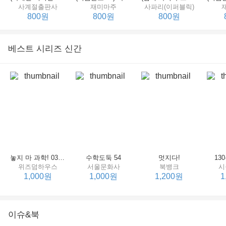
사계절출판사
재미마주
사파리(이퍼블릭)
800원
800원
800원
베스트 시리즈 신간
세상에서 제일 힘센 수탉
(비룡소의 그림동화 148) 고함쟁이 엄마
(비룡소의 그림동화 049) 종이 봉지 공주
재미마주
비룡소
비룡소
한
800원
800원
800원
놓지 마 과학! 03 : 정신이 공룡에 정신 놓다
수학도둑 54
멋지다!
13
위즈덤하우스
서울문화사
북뱅크
시
1,000원
1,000원
1,200원
1
이슈&북