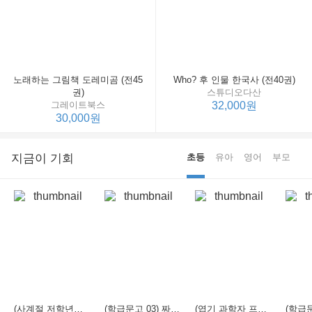
노래하는 그림책 도레미곰 (전45
Who? 후 인물 한국사 (전40권)
권)
스튜디오다산
그레이트북스
32,000원
30,000원
지금이 기회
초등
유아
영어
부모
(사계절 저학년문고 21) 선생님은 모르는 게 너무 많아
(학급문고 03) 짜장 짬뽕 탕수육
(엽기 과학자 프래니 01) 도시락 괴물이 나타났다