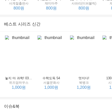
사계절출판사
재미마주
사파리(이퍼블릭)
800원
800원
800원
베스트 시리즈 신간
세상에서 제일 힘센 수탉
(비룡소의 그림동화 148) 고함쟁이 엄마
(비룡소의 그림동화 049) 종이 봉지 공주
재미마주
비룡소
비룡소
한
800원
800원
800원
놓지 마 과학! 03 : 정신이 공룡에 정신 놓다
수학도둑 54
멋지다!
13
위즈덤하우스
서울문화사
북뱅크
시
1,000원
1,000원
1,200원
1
이슈&북