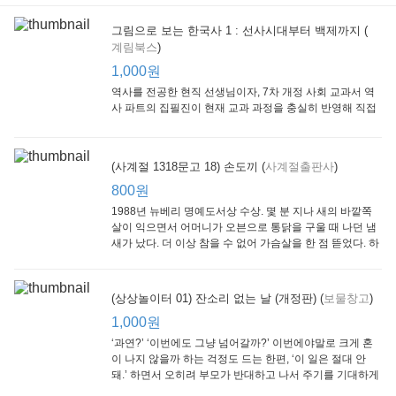
그림으로 보는 한국사 1 : 선사시대부터 백제까지 (
계림북스
)
[Arthur Starter 01] Arthur Helps Out
[Arthur Adventure 01] Arthur Babysits
(Scholastic hello Reader Level 1-03) Bubble Trouble
Little Brown and
Little, Brown
Scholastic
Lit
1,000원
Company
1,000원
800원
1
1,000원
역사를 전공한 현직 선생님이자, 7차 개정 사회 교과서 역
사 파트의 집필진이 현재 교과 과정을 충실히 반영해 직접
쓴 역사책이다. 또한, ‘역사와 사회과를 연구하는 초등 교사
모임’에 속한 선생님들이 감수를 맡아 어린이들의 눈높이
에 꼭 맞추었다.
(사계절 1318문고 18) 손도끼 (
사계절출판사
)
800원
1988년 뉴베리 명예도서상 수상. 몇 분 지나 새의 바깥쪽
살이 익으면서 어머니가 오븐으로 통닭을 구울 때 나던 냄
새가 났다. 더 이상 참을 수 없어 가슴살을 한 점 뜯었다. 하
지만 속은 여전히 날고기였다.
잠수네 아이들의 소문난 영어공부법 : 입문편
엄마 학교
수학의 신 엄마가 만든다 : 수학으로 서울대 간 공신 엄마가 전하는 수학 매니지먼트 노하우!
(상상놀이터 01) 잔소리 없는 날 (개정판) (
보물창고
)
알에이치코리아
큰솔(토토북)
동아일보사
2
(RHK)
800원
1,000원
1
1,000원
800원
‘과연?’ ‘이번에도 그냥 넘어갈까?’ 이번에야말로 크게 혼
이 나지 않을까 하는 걱정도 드는 한편, ‘이 일은 절대 안
돼.’ 하면서 오히려 부모가 반대하고 나서 주기를 기대하게
되기도 한다. 작가 안네마리 노르덴은 이 아슬아슬한 감정