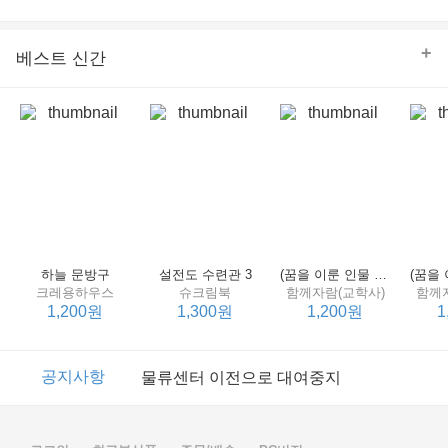
의 줄다리기를 솜씨 좋게 엮어 냄으로써 아이들과 부모 양
쪽 모두의 솔직한 마음을 치우치지 않게 표현하는 데 성공
한다.
+
베스트 신간
하늘 문방구
설전도 수련관 3
(꿈을 이룬 인물 탐구 2) 제인 구달
크레용하우스
슈크림북
함께자람(교학사)
함께
1,200원
1,300원
1,200원
1
이벤트
2017년 리브피아 여름방학 참고서 이벤트
공지사항
물류센터 이전으로 대여중지
이벤트
2017년 리브피아 여름방학 참고서 이벤트