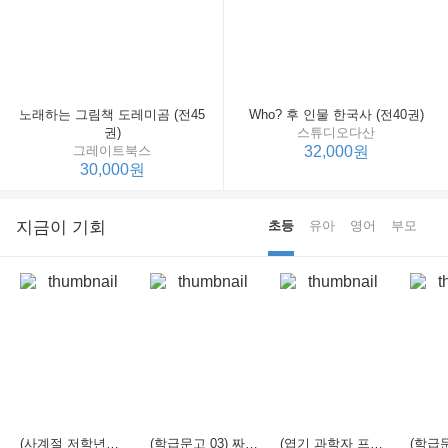
노래하는 그림책 도레미곰 (전45
Who? 후 인물 한국사 (전40권)
권)
스튜디오다산
그레이트북스
32,000원
30,000원
지금이 기회
초등
유아
영어
부모
(사계절 저학년문고 21) 선생님은 모르는 게 너무 많아
(학급문고 03) 짜장 짬뽕 탕수육
(엽기 과학자 프래니 01) 도시락 괴물이 나타났다