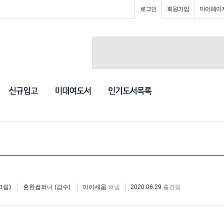
로그인
회원가입
마이페이
그림)
흔한컴퍼니 (감수)
아이세움
펴냄
2020.06.29
출간일