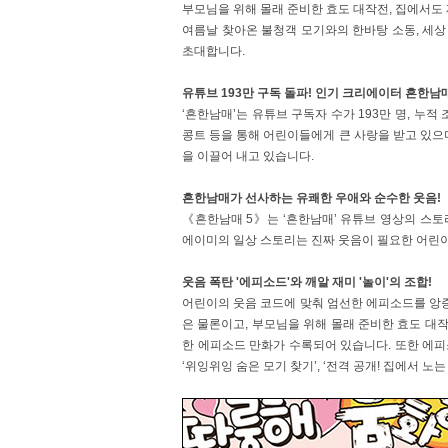
부모님을 위해 몰래 준비한 효도 대작전, 집에서도 
여름날 찾아온 불청객 모기와의 한바탕 소동, 세
초대합니다.
유튜브 193만 구독 돌파! 인기 크리에이터 흔한남
‘흔한남매’는 유튜브 구독자 수가 193만 명, 누
콩트 등을 통해 어린이들에게 큰 사랑을 받고 있으
을 이끌어 내고 있습니다.
흔한남매가 선사하는 유쾌한 우애와 순수한 웃음!
《흔한남매 5》는 ‘흔한남매’ 유튜브 영상의 스
에이미의 일상 스토리는 진짜 웃음이 필요한 어린
웃음 폭탄 '에피소드'와 깨알 재미 '놀이'의 조합!
어린이의 웃음 코드에 맞춰 엄선한 에피소드를 앙
은 물론이고, 부모님을 위해 몰래 준비한 효도 대작전
한 에피소드 만화가 수록되어 있습니다. 또한 에피소
‘위잉위잉 숨은 모기 찾기’, ‘전격 공개! 집에서 