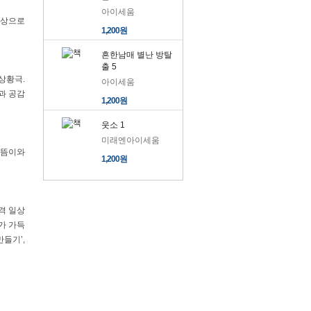
아이세움
일상으로
1,200원
흔한남매 별난 방탈
출 5
상황극.
아이세움
과 공감
1,200원
웃소 1
미래엔아이세움
으뜸이와
1,200원
격 일상
가 가득
들기’,