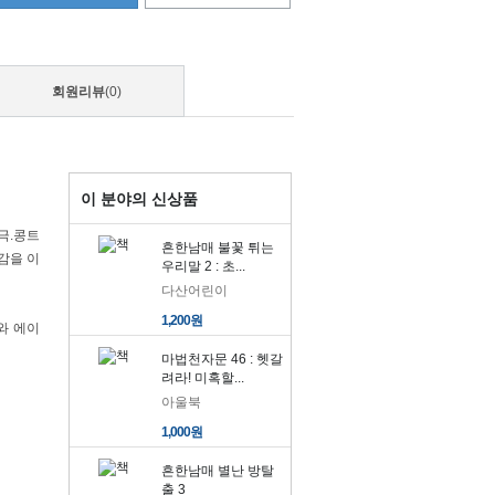
회원리뷰
(0)
이 분야의 신상품
극.콩트
흔한남매 불꽃 튀는
감을 이
우리말 2 : 초...
다산어린이
1,200원
와 에이
마법천자문 46 : 헷갈
려라! 미혹할...
아울북
1,000원
흔한남매 별난 방탈
출 3