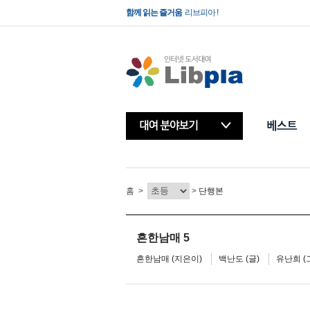
함께 읽는 즐거움
리브피아 !
빌려보는 책방
리브피아 !
홈
>
>
단행본
흔한남매 5
흔한남매 (지은이)
백난도 (글)
유난희 (