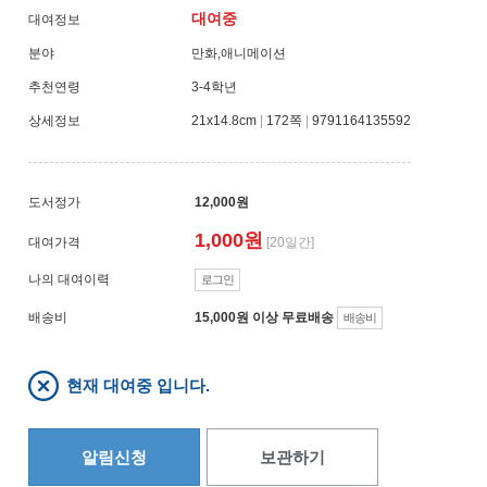
대여중
대여정보
분야
만화,애니메이션
추천연령
3-4학년
상세정보
21x14.8cm
|
172쪽
|
9791164135592
도서정가
12,000원
1,000원
대여가격
[20일간]
나의 대여이력
로그인
배송비
15,000원 이상 무료배송
배송비
현재 대여중 입니다.
알림신청
보관하기