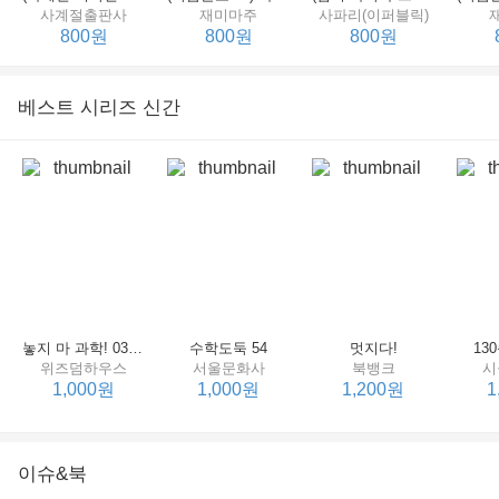
사계절출판사
재미마주
사파리(이퍼블릭)
800원
800원
800원
베스트 시리즈 신간
세상에서 제일 힘센 수탉
(비룡소의 그림동화 148) 고함쟁이 엄마
(비룡소의 그림동화 049) 종이 봉지 공주
재미마주
비룡소
비룡소
한
800원
800원
800원
놓지 마 과학! 03 : 정신이 공룡에 정신 놓다
수학도둑 54
멋지다!
13
위즈덤하우스
서울문화사
북뱅크
시
1,000원
1,000원
1,200원
1
이슈&북