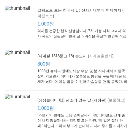
그림으로 보는 한국사 1 : 선사시대부터 백제까지 (
계림북스
)
[Arthur Starter 01] Arthur Helps Out
[Arthur Adventure 01] Arthur Babysits
(Scholastic hello Reader Level 1-03) Bubble Trouble
Little Brown and
Little, Brown
Scholastic
Lit
1,000원
Company
1,000원
800원
1
1,000원
역사를 전공한 현직 선생님이자, 7차 개정 사회 교과서 역
사 파트의 집필진이 현재 교과 과정을 충실히 반영해 직접
쓴 역사책이다. 또한, ‘역사와 사회과를 연구하는 초등 교사
모임’에 속한 선생님들이 감수를 맡아 어린이들의 눈높이
에 꼭 맞추었다.
(사계절 1318문고 18) 손도끼 (
사계절출판사
)
800원
1988년 뉴베리 명예도서상 수상. 몇 분 지나 새의 바깥쪽
살이 익으면서 어머니가 오븐으로 통닭을 구울 때 나던 냄
새가 났다. 더 이상 참을 수 없어 가슴살을 한 점 뜯었다. 하
지만 속은 여전히 날고기였다.
잠수네 아이들의 소문난 영어공부법 : 입문편
엄마 학교
수학의 신 엄마가 만든다 : 수학으로 서울대 간 공신 엄마가 전하는 수학 매니지먼트 노하우!
(상상놀이터 01) 잔소리 없는 날 (개정판) (
보물창고
)
알에이치코리아
큰솔(토토북)
동아일보사
2
(RHK)
800원
1,000원
1
1,000원
800원
‘과연?’ ‘이번에도 그냥 넘어갈까?’ 이번에야말로 크게 혼
이 나지 않을까 하는 걱정도 드는 한편, ‘이 일은 절대 안
돼.’ 하면서 오히려 부모가 반대하고 나서 주기를 기대하게
되기도 한다. 작가 안네마리 노르덴은 이 아슬아슬한 감정