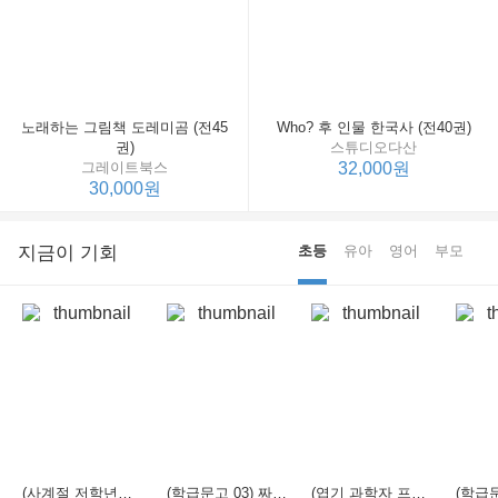
노래하는 그림책 도레미곰 (전45
Who? 후 인물 한국사 (전40권)
권)
스튜디오다산
그레이트북스
32,000원
30,000원
지금이 기회
초등
유아
영어
부모
(사계절 저학년문고 21) 선생님은 모르는 게 너무 많아
(학급문고 03) 짜장 짬뽕 탕수육
(엽기 과학자 프래니 01) 도시락 괴물이 나타났다