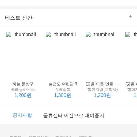
의 줄다리기를 솜씨 좋게 엮어 냄으로써 아이들과 부모 양
쪽 모두의 솔직한 마음을 치우치지 않게 표현하는 데 성공
한다.
+
베스트 신간
하늘 문방구
설전도 수련관 3
(꿈을 이룬 인물 탐구 2) 제인 구달
크레용하우스
슈크림북
함께자람(교학사)
함께
1,200원
1,300원
1,200원
1
이벤트
2017년 리브피아 여름방학 참고서 이벤트
공지사항
물류센터 이전으로 대여중지
이벤트
2017년 리브피아 여름방학 참고서 이벤트