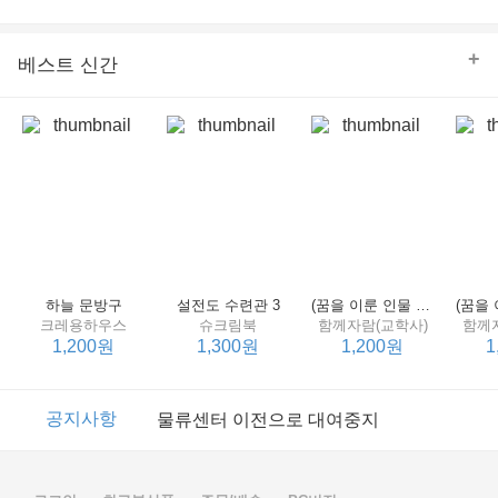
의 줄다리기를 솜씨 좋게 엮어 냄으로써 아이들과 부모 양
쪽 모두의 솔직한 마음을 치우치지 않게 표현하는 데 성공
한다.
+
베스트 신간
하늘 문방구
설전도 수련관 3
(꿈을 이룬 인물 탐구 2) 제인 구달
크레용하우스
슈크림북
함께자람(교학사)
함께
1,200원
1,300원
1,200원
1
이벤트
2017년 리브피아 여름방학 참고서 이벤트
공지사항
물류센터 이전으로 대여중지
이벤트
2017년 리브피아 여름방학 참고서 이벤트