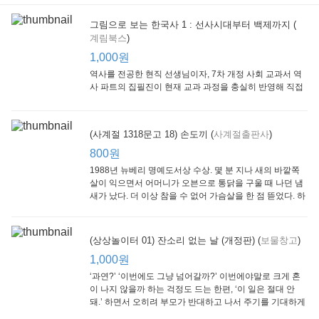
그림으로 보는 한국사 1 : 선사시대부터 백제까지 (
계림북스
)
[Arthur Starter 01] Arthur Helps Out
[Arthur Adventure 01] Arthur Babysits
(Scholastic hello Reader Level 1-03) Bubble Trouble
Little Brown and
Little, Brown
Scholastic
Lit
1,000원
Company
1,000원
800원
1
1,000원
역사를 전공한 현직 선생님이자, 7차 개정 사회 교과서 역
사 파트의 집필진이 현재 교과 과정을 충실히 반영해 직접
쓴 역사책이다. 또한, ‘역사와 사회과를 연구하는 초등 교사
모임’에 속한 선생님들이 감수를 맡아 어린이들의 눈높이
에 꼭 맞추었다.
(사계절 1318문고 18) 손도끼 (
사계절출판사
)
800원
1988년 뉴베리 명예도서상 수상. 몇 분 지나 새의 바깥쪽
살이 익으면서 어머니가 오븐으로 통닭을 구울 때 나던 냄
새가 났다. 더 이상 참을 수 없어 가슴살을 한 점 뜯었다. 하
지만 속은 여전히 날고기였다.
잠수네 아이들의 소문난 영어공부법 : 입문편
엄마 학교
수학의 신 엄마가 만든다 : 수학으로 서울대 간 공신 엄마가 전하는 수학 매니지먼트 노하우!
(상상놀이터 01) 잔소리 없는 날 (개정판) (
보물창고
)
알에이치코리아
큰솔(토토북)
동아일보사
2
(RHK)
800원
1,000원
1
1,000원
800원
‘과연?’ ‘이번에도 그냥 넘어갈까?’ 이번에야말로 크게 혼
이 나지 않을까 하는 걱정도 드는 한편, ‘이 일은 절대 안
돼.’ 하면서 오히려 부모가 반대하고 나서 주기를 기대하게
되기도 한다. 작가 안네마리 노르덴은 이 아슬아슬한 감정