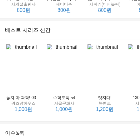
사계절출판사
재미마주
사파리(이퍼블릭)
800원
800원
800원
베스트 시리즈 신간
세상에서 제일 힘센 수탉
(비룡소의 그림동화 148) 고함쟁이 엄마
(비룡소의 그림동화 049) 종이 봉지 공주
재미마주
비룡소
비룡소
한
800원
800원
800원
놓지 마 과학! 03 : 정신이 공룡에 정신 놓다
수학도둑 54
멋지다!
13
위즈덤하우스
서울문화사
북뱅크
시
1,000원
1,000원
1,200원
1
이슈&북