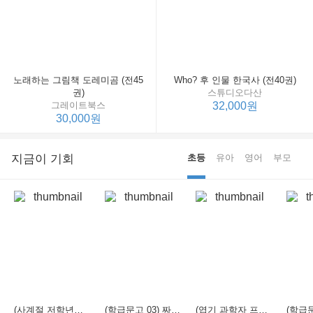
노래하는 그림책 도레미곰 (전45
Who? 후 인물 한국사 (전40권)
권)
스튜디오다산
그레이트북스
32,000원
30,000원
지금이 기회
초등
유아
영어
부모
(사계절 저학년문고 21) 선생님은 모르는 게 너무 많아
(학급문고 03) 짜장 짬뽕 탕수육
(엽기 과학자 프래니 01) 도시락 괴물이 나타났다