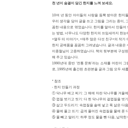
천 년이 숨결이 담긴 한지를 느껴 보세요.
10여 년 동안 아이들의 사랑을 듬뿍 받아온 한지
우리 생각을 담아 글을 쓰고 그림을 그리는 종이, 
꼼한 내용으로 엮었습니다. 한지를 말아서 만들어 
는 방법, 너무나도 다양한 한지의 쓰임새까지 한눈에
<열두 띠 이야기>, <재주 많은 다섯 친구>의 작
한지 공예품을 꼼꼼히 그려냈습니다. 글과 내용은
이종철님이 고증하였습니다. 책의 뒷부분에 구성된
해 주고 있습니다.
1990년대 중반 ‘전통 문화’라는 소재를 어린이
로, 1995년에 출간된 초판본을 글과 그림 모두 
* 참조
- 한지 만들기 과정
① 닥나무 베고 찌기: 그 해에 자란 닥나무를 겨울
② 껍질 벗기고 씻기: 다 찐 닥나무의 겉껍질을 벗
③ 삶고 두드리기: 속껍질을 솥에 넣고 푹 삶은 
④ 물에 풀고 뜨기: 곱게 풀어진 속껍질을 물에 푼 
⑤ 물 빼고 말리기: 하루 정도 물을 뺀 다음, 납작