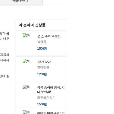
회원리뷰
(1)
이 분야의 신상품
림과 꼼
공 좀 주워 주세요
, 너무
북극곰
1,500원
 꼼꼼히
현재까지
빨간 장갑
킨더랜드
1,200원
년에 출
꼭꼭 숨어라 콩이, 치
타 보일라!
뜨인돌어린이
1,500원
아다의 바이올린 : 파