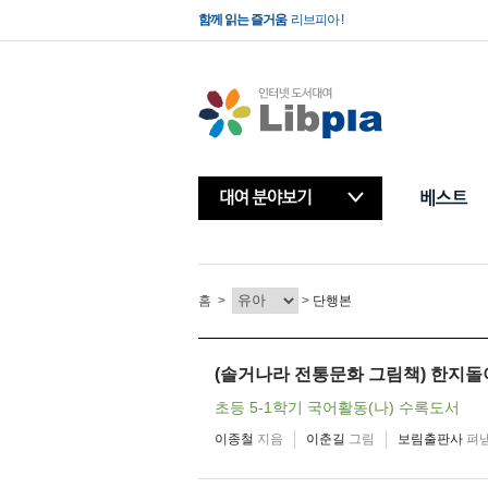
함께 읽는 즐거움
리브피아 !
빌려보는 책방
리브피아 !
홈
>
>
단행본
(솔거나라 전통문화 그림책) 한지돌
초등 5-1학기 국어활동(나) 수록도서
이종철
지음
이춘길
그림
보림출판사
펴