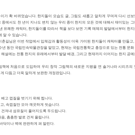
돌이가 확 바뀌었습니다. 한지돌이 모습도 글, 그림도 새롭고 알차게 꾸며져 다시 선보
그 중에서도 천 년이 지나도 변치 않는 우리 종이 한지의 모든 것에 대해서 재미있는 그
낸 유쾌한 캐릭터, 한지돌이를 따라서 책을 보다 보면 기록 매체의 발달에서부터 한지
 알 수 있습니다.
가 이춘길님은 이번 작업에서 입체감과 활동성이 더욱 가미된 한지돌이 캐릭터를 만들고,
 수년 동안 국립민속박물관장을 맡았고, 현재는 국립전통학교 총장으로 있는 전통 문화
 해설에는 전통 한지의 유래에서부터 발달 배경, 그리고 현재까지 이어지는 한지 공예
 그림책에 처음으로 도입하여 우리 창작 그림책의 새로운 지평을 연 솔거나라 시리즈의 
새롭게 다듬고 더욱 알차게 보완한 개정판입니다.
에 베고 껍질을 벗기기 위해 찝니다.
기고, 속껍질만 모아 깨끗하게 씻습니다.
다음 건져내 섬유질이 풀어지도록 두드립니다.
다음, 촘촘한 발로 건져 올립니다.
한 바닥이나 벽에 판판하게 펴 말린다.