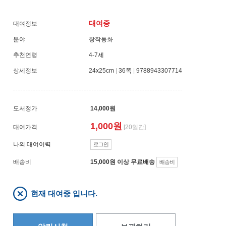
대여중
대여정보
분야
창작동화
추천연령
4-7세
상세정보
24x25cm
|
36쪽
|
9788943307714
도서정가
14,000원
1,000원
대여가격
[20일간]
나의 대여이력
로그인
배송비
15,000원 이상 무료배송
배송비
현재 대여중 입니다.