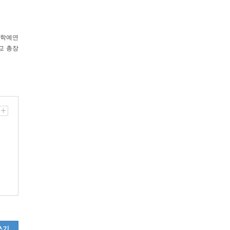
 학예연
교 총장
쓰기