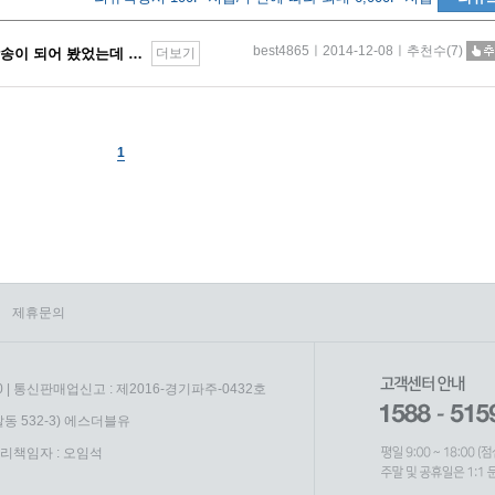
best4865ㅣ2014-12-08ㅣ추천수(7)
EBS에서 한번 한지를 만는데 방송이 되어 봤었는데 한지돌이를 보면서 아이와 기억을 더듬어
더보기
1
제휴문의
0 | 통신판매업신고 : 제2016-경기파주-0432호
동 532-3) 에스더블유
리책임자 : 오임석