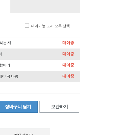
대여가능 도서 모두 선택
대여중
그리는 새
대여중
화
대여중
 항아리
대여중
데야 떡 타령
장바구니 담기
보관하기