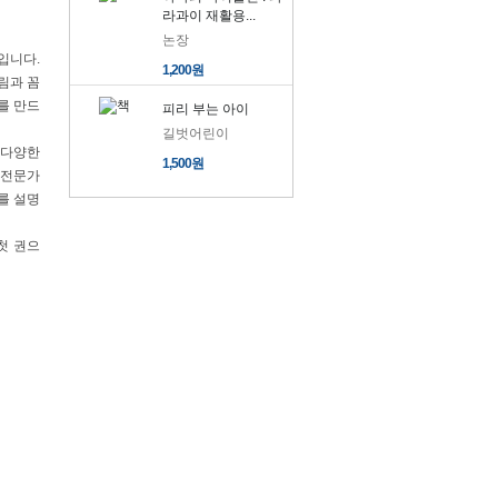
라과이 재활용...
논장
입니다.
1,200원
림과 꼼
를 만드
피리 부는 아이
길벗어린이
 다양한
1,500원
 전문가
를 설명
첫 권으