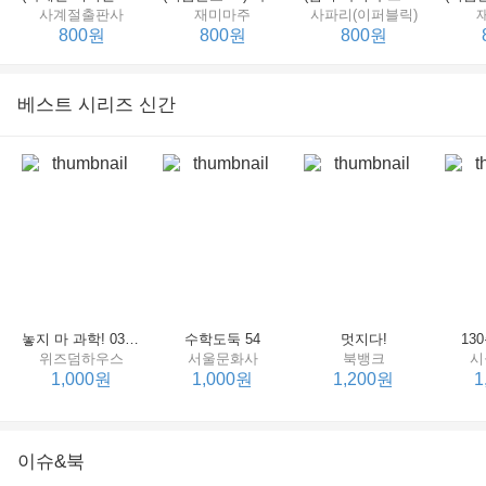
사계절출판사
재미마주
사파리(이퍼블릭)
800원
800원
800원
베스트 시리즈 신간
세상에서 제일 힘센 수탉
(비룡소의 그림동화 148) 고함쟁이 엄마
(비룡소의 그림동화 049) 종이 봉지 공주
재미마주
비룡소
비룡소
한
800원
800원
800원
놓지 마 과학! 03 : 정신이 공룡에 정신 놓다
수학도둑 54
멋지다!
13
위즈덤하우스
서울문화사
북뱅크
시
1,000원
1,000원
1,200원
1
이슈&북