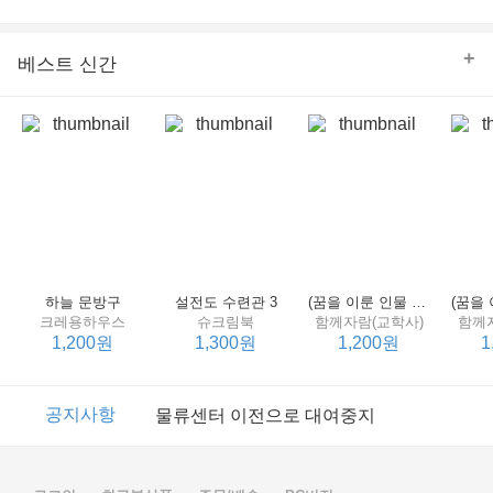
의 줄다리기를 솜씨 좋게 엮어 냄으로써 아이들과 부모 양
쪽 모두의 솔직한 마음을 치우치지 않게 표현하는 데 성공
한다.
+
베스트 신간
하늘 문방구
설전도 수련관 3
(꿈을 이룬 인물 탐구 2) 제인 구달
크레용하우스
슈크림북
함께자람(교학사)
함께
1,200원
1,300원
1,200원
1
이벤트
2017년 리브피아 여름방학 참고서 이벤트
공지사항
물류센터 이전으로 대여중지
이벤트
2017년 리브피아 여름방학 참고서 이벤트