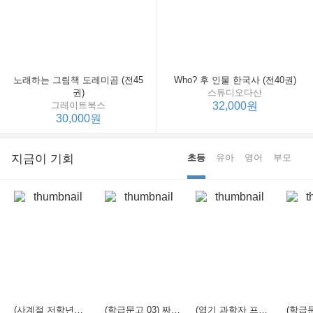
노래하는 그림책 도레미곰 (전45
Who? 후 인물 한국사 (전40권)
권)
스튜디오다산
그레이트북스
32,000원
30,000원
지금이 기회
초등
유아
영어
부모
(사계절 저학년문고 21) 선생님은 모르는 게 너무 많아
(학급문고 03) 짜장 짬뽕 탕수육
(엽기 과학자 프래니 01) 도시락 괴물이 나타났다