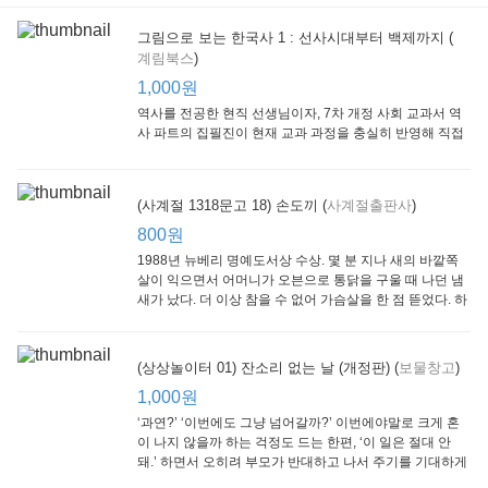
그림으로 보는 한국사 1 : 선사시대부터 백제까지 (
계림북스
)
[Arthur Starter 01] Arthur Helps Out
[Arthur Adventure 01] Arthur Babysits
(Scholastic hello Reader Level 1-03) Bubble Trouble
Little Brown and
Little, Brown
Scholastic
Lit
1,000원
Company
1,000원
800원
1
1,000원
역사를 전공한 현직 선생님이자, 7차 개정 사회 교과서 역
사 파트의 집필진이 현재 교과 과정을 충실히 반영해 직접
쓴 역사책이다. 또한, ‘역사와 사회과를 연구하는 초등 교사
모임’에 속한 선생님들이 감수를 맡아 어린이들의 눈높이
에 꼭 맞추었다.
(사계절 1318문고 18) 손도끼 (
사계절출판사
)
800원
1988년 뉴베리 명예도서상 수상. 몇 분 지나 새의 바깥쪽
살이 익으면서 어머니가 오븐으로 통닭을 구울 때 나던 냄
새가 났다. 더 이상 참을 수 없어 가슴살을 한 점 뜯었다. 하
지만 속은 여전히 날고기였다.
잠수네 아이들의 소문난 영어공부법 : 입문편
엄마 학교
수학의 신 엄마가 만든다 : 수학으로 서울대 간 공신 엄마가 전하는 수학 매니지먼트 노하우!
(상상놀이터 01) 잔소리 없는 날 (개정판) (
보물창고
)
알에이치코리아
큰솔(토토북)
동아일보사
2
(RHK)
800원
1,000원
1
1,000원
800원
‘과연?’ ‘이번에도 그냥 넘어갈까?’ 이번에야말로 크게 혼
이 나지 않을까 하는 걱정도 드는 한편, ‘이 일은 절대 안
돼.’ 하면서 오히려 부모가 반대하고 나서 주기를 기대하게
되기도 한다. 작가 안네마리 노르덴은 이 아슬아슬한 감정