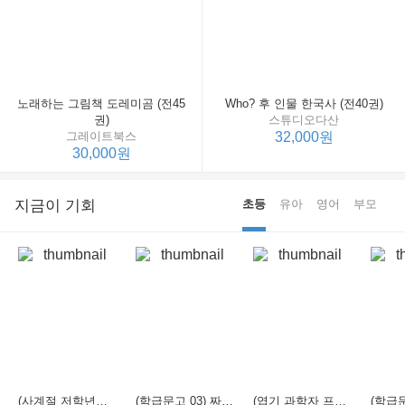
노래하는 그림책 도레미곰 (전45
Who? 후 인물 한국사 (전40권)
권)
스튜디오다산
그레이트북스
32,000원
30,000원
지금이 기회
초등
유아
영어
부모
(사계절 저학년문고 21) 선생님은 모르는 게 너무 많아
(학급문고 03) 짜장 짬뽕 탕수육
(엽기 과학자 프래니 01) 도시락 괴물이 나타났다