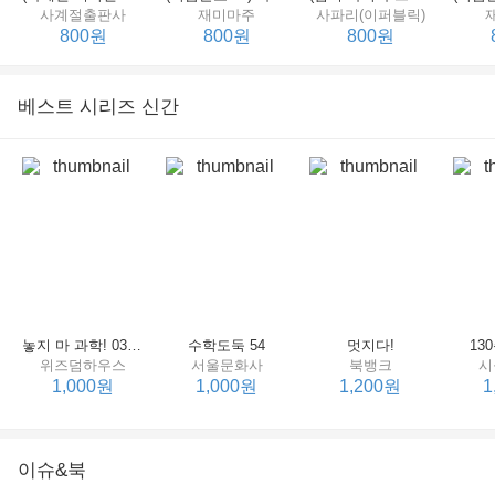
사계절출판사
재미마주
사파리(이퍼블릭)
800원
800원
800원
베스트 시리즈 신간
세상에서 제일 힘센 수탉
(비룡소의 그림동화 148) 고함쟁이 엄마
(비룡소의 그림동화 049) 종이 봉지 공주
재미마주
비룡소
비룡소
한
800원
800원
800원
놓지 마 과학! 03 : 정신이 공룡에 정신 놓다
수학도둑 54
멋지다!
13
위즈덤하우스
서울문화사
북뱅크
시
1,000원
1,000원
1,200원
1
이슈&북