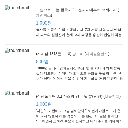
그림으로 보는 한국사 1 : 선사시대부터 백제까지 (
계림북스
)
[Arthur Starter 01] Arthur Helps Out
[Arthur Adventure 01] Arthur Babysits
(Scholastic hello Reader Level 1-03) Bubble Trouble
Little Brown and
Little, Brown
Scholastic
Lit
1,000원
Company
1,000원
800원
1
1,000원
역사를 전공한 현직 선생님이자, 7차 개정 사회 교과서 역
사 파트의 집필진이 현재 교과 과정을 충실히 반영해 직접
쓴 역사책이다. 또한, ‘역사와 사회과를 연구하는 초등 교사
모임’에 속한 선생님들이 감수를 맡아 어린이들의 눈높이
에 꼭 맞추었다.
(사계절 1318문고 18) 손도끼 (
사계절출판사
)
800원
1988년 뉴베리 명예도서상 수상. 몇 분 지나 새의 바깥쪽
살이 익으면서 어머니가 오븐으로 통닭을 구울 때 나던 냄
새가 났다. 더 이상 참을 수 없어 가슴살을 한 점 뜯었다. 하
지만 속은 여전히 날고기였다.
잠수네 아이들의 소문난 영어공부법 : 입문편
엄마 학교
수학의 신 엄마가 만든다 : 수학으로 서울대 간 공신 엄마가 전하는 수학 매니지먼트 노하우!
(상상놀이터 01) 잔소리 없는 날 (개정판) (
보물창고
)
알에이치코리아
큰솔(토토북)
동아일보사
2
(RHK)
800원
1,000원
1
1,000원
800원
‘과연?’ ‘이번에도 그냥 넘어갈까?’ 이번에야말로 크게 혼
이 나지 않을까 하는 걱정도 드는 한편, ‘이 일은 절대 안
돼.’ 하면서 오히려 부모가 반대하고 나서 주기를 기대하게
되기도 한다. 작가 안네마리 노르덴은 이 아슬아슬한 감정