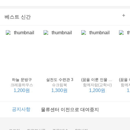
의 줄다리기를 솜씨 좋게 엮어 냄으로써 아이들과 부모 양
쪽 모두의 솔직한 마음을 치우치지 않게 표현하는 데 성공
한다.
+
베스트 신간
하늘 문방구
설전도 수련관 3
(꿈을 이룬 인물 탐구 2) 제인 구달
크레용하우스
슈크림북
함께자람(교학사)
함께
1,200원
1,300원
1,200원
1
이벤트
2017년 리브피아 여름방학 참고서 이벤트
공지사항
물류센터 이전으로 대여중지
이벤트
2017년 리브피아 여름방학 참고서 이벤트