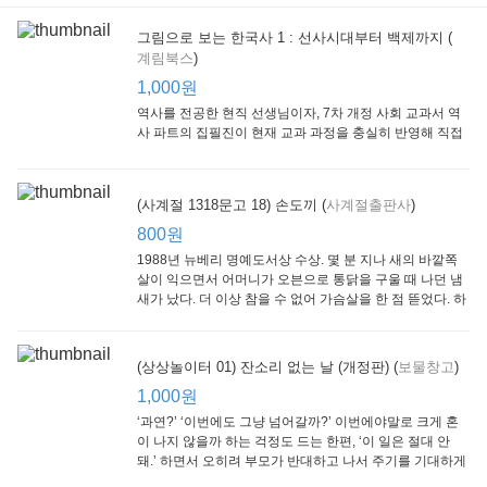
그림으로 보는 한국사 1 : 선사시대부터 백제까지 (
계림북스
)
[Arthur Starter 01] Arthur Helps Out
[Arthur Adventure 01] Arthur Babysits
(Scholastic hello Reader Level 1-03) Bubble Trouble
Little Brown and
Little, Brown
Scholastic
Lit
1,000원
Company
1,000원
800원
1
1,000원
역사를 전공한 현직 선생님이자, 7차 개정 사회 교과서 역
사 파트의 집필진이 현재 교과 과정을 충실히 반영해 직접
쓴 역사책이다. 또한, ‘역사와 사회과를 연구하는 초등 교사
모임’에 속한 선생님들이 감수를 맡아 어린이들의 눈높이
에 꼭 맞추었다.
(사계절 1318문고 18) 손도끼 (
사계절출판사
)
800원
1988년 뉴베리 명예도서상 수상. 몇 분 지나 새의 바깥쪽
살이 익으면서 어머니가 오븐으로 통닭을 구울 때 나던 냄
새가 났다. 더 이상 참을 수 없어 가슴살을 한 점 뜯었다. 하
지만 속은 여전히 날고기였다.
잠수네 아이들의 소문난 영어공부법 : 입문편
엄마 학교
수학의 신 엄마가 만든다 : 수학으로 서울대 간 공신 엄마가 전하는 수학 매니지먼트 노하우!
(상상놀이터 01) 잔소리 없는 날 (개정판) (
보물창고
)
알에이치코리아
큰솔(토토북)
동아일보사
2
(RHK)
800원
1,000원
1
1,000원
800원
‘과연?’ ‘이번에도 그냥 넘어갈까?’ 이번에야말로 크게 혼
이 나지 않을까 하는 걱정도 드는 한편, ‘이 일은 절대 안
돼.’ 하면서 오히려 부모가 반대하고 나서 주기를 기대하게
되기도 한다. 작가 안네마리 노르덴은 이 아슬아슬한 감정