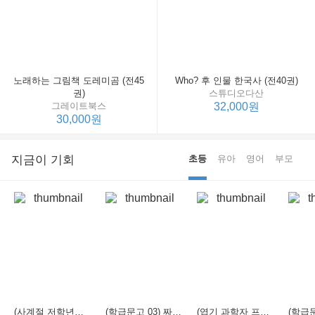
노래하는 그림책 도레미곰 (전45
Who? 후 인물 한국사 (전40권)
권)
스튜디오다산
그레이트북스
32,000원
30,000원
지금이 기회
초등
유아
영어
부모
(사계절 저학년문고 21) 선생님은 모르는 게 너무 많아
(학급문고 03) 짜장 짬뽕 탕수육
(엽기 과학자 프래니 01) 도시락 괴물이 나타났다