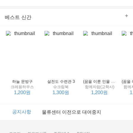
의 줄다리기를 솜씨 좋게 엮어 냄으로써 아이들과 부모 양
쪽 모두의 솔직한 마음을 치우치지 않게 표현하는 데 성공
한다.
+
베스트 신간
하늘 문방구
설전도 수련관 3
(꿈을 이룬 인물 탐구 2) 제인 구달
크레용하우스
슈크림북
함께자람(교학사)
함께
1,200원
1,300원
1,200원
1
이벤트
2017년 리브피아 여름방학 참고서 이벤트
공지사항
물류센터 이전으로 대여중지
이벤트
2017년 리브피아 여름방학 참고서 이벤트