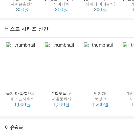
사계절출판사
재미마주
사파리(이퍼블릭)
800원
800원
800원
베스트 시리즈 신간
세상에서 제일 힘센 수탉
(비룡소의 그림동화 148) 고함쟁이 엄마
(비룡소의 그림동화 049) 종이 봉지 공주
재미마주
비룡소
비룡소
한
800원
800원
800원
놓지 마 과학! 03 : 정신이 공룡에 정신 놓다
수학도둑 54
멋지다!
13
위즈덤하우스
서울문화사
북뱅크
시
1,000원
1,000원
1,200원
1
이슈&북