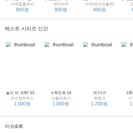
사계절출판사
재미마주
사파리(이퍼블릭)
800원
800원
800원
베스트 시리즈 신간
세상에서 제일 힘센 수탉
(비룡소의 그림동화 148) 고함쟁이 엄마
(비룡소의 그림동화 049) 종이 봉지 공주
재미마주
비룡소
비룡소
한
800원
800원
800원
놓지 마 과학! 03 : 정신이 공룡에 정신 놓다
수학도둑 54
멋지다!
13
위즈덤하우스
서울문화사
북뱅크
시
1,000원
1,000원
1,200원
1
이슈&북