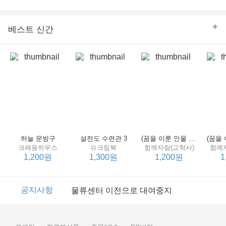
의 줄다리기를 솜씨 좋게 엮어 냄으로써 아이들과 부모 양
쪽 모두의 솔직한 마음을 치우치지 않게 표현하는 데 성공
한다.
+
베스트 신간
하늘 문방구
설전도 수련관 3
(꿈을 이룬 인물 탐구 2) 제인 구달
크레용하우스
슈크림북
함께자람(교학사)
함께
1,200원
1,300원
1,200원
1
이벤트
2017년 리브피아 여름방학 참고서 이벤트
공지사항
물류센터 이전으로 대여중지
이벤트
2017년 리브피아 여름방학 참고서 이벤트