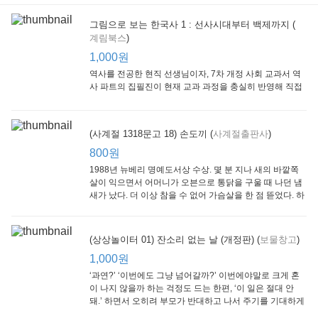
그림으로 보는 한국사 1 : 선사시대부터 백제까지 (
계림북스
)
[Arthur Starter 01] Arthur Helps Out
[Arthur Adventure 01] Arthur Babysits
(Scholastic hello Reader Level 1-03) Bubble Trouble
Little Brown and
Little, Brown
Scholastic
Lit
1,000원
Company
1,000원
800원
1
1,000원
역사를 전공한 현직 선생님이자, 7차 개정 사회 교과서 역
사 파트의 집필진이 현재 교과 과정을 충실히 반영해 직접
쓴 역사책이다. 또한, ‘역사와 사회과를 연구하는 초등 교사
모임’에 속한 선생님들이 감수를 맡아 어린이들의 눈높이
에 꼭 맞추었다.
(사계절 1318문고 18) 손도끼 (
사계절출판사
)
800원
1988년 뉴베리 명예도서상 수상. 몇 분 지나 새의 바깥쪽
살이 익으면서 어머니가 오븐으로 통닭을 구울 때 나던 냄
새가 났다. 더 이상 참을 수 없어 가슴살을 한 점 뜯었다. 하
지만 속은 여전히 날고기였다.
잠수네 아이들의 소문난 영어공부법 : 입문편
엄마 학교
수학의 신 엄마가 만든다 : 수학으로 서울대 간 공신 엄마가 전하는 수학 매니지먼트 노하우!
(상상놀이터 01) 잔소리 없는 날 (개정판) (
보물창고
)
알에이치코리아
큰솔(토토북)
동아일보사
2
(RHK)
800원
1,000원
1
1,000원
800원
‘과연?’ ‘이번에도 그냥 넘어갈까?’ 이번에야말로 크게 혼
이 나지 않을까 하는 걱정도 드는 한편, ‘이 일은 절대 안
돼.’ 하면서 오히려 부모가 반대하고 나서 주기를 기대하게
되기도 한다. 작가 안네마리 노르덴은 이 아슬아슬한 감정