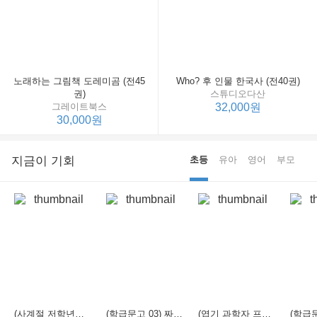
노래하는 그림책 도레미곰 (전45
Who? 후 인물 한국사 (전40권)
권)
스튜디오다산
그레이트북스
32,000원
30,000원
지금이 기회
초등
유아
영어
부모
(사계절 저학년문고 21) 선생님은 모르는 게 너무 많아
(학급문고 03) 짜장 짬뽕 탕수육
(엽기 과학자 프래니 01) 도시락 괴물이 나타났다