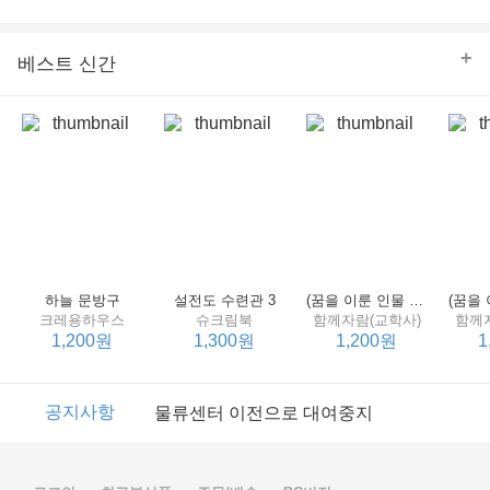
의 줄다리기를 솜씨 좋게 엮어 냄으로써 아이들과 부모 양
쪽 모두의 솔직한 마음을 치우치지 않게 표현하는 데 성공
한다.
+
베스트 신간
하늘 문방구
설전도 수련관 3
(꿈을 이룬 인물 탐구 2) 제인 구달
크레용하우스
슈크림북
함께자람(교학사)
함께
1,200원
1,300원
1,200원
1
이벤트
2017년 리브피아 여름방학 참고서 이벤트
공지사항
물류센터 이전으로 대여중지
이벤트
2017년 리브피아 여름방학 참고서 이벤트