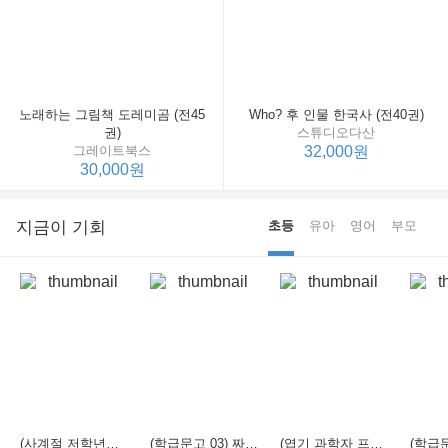
노래하는 그림책 도레미곰 (전45
Who? 후 인물 한국사 (전40권)
권)
스튜디오다산
그레이트북스
32,000원
30,000원
지금이 기회
초등
유아
영어
부모
(사계절 저학년문고 21) 선생님은 모르는 게 너무 많아
(학급문고 03) 짜장 짬뽕 탕수육
(엽기 과학자 프래니 01) 도시락 괴물이 나타났다