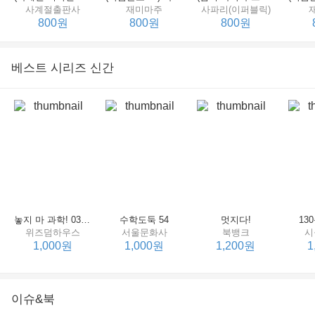
사계절출판사
재미마주
사파리(이퍼블릭)
800원
800원
800원
베스트 시리즈 신간
세상에서 제일 힘센 수탉
(비룡소의 그림동화 148) 고함쟁이 엄마
(비룡소의 그림동화 049) 종이 봉지 공주
재미마주
비룡소
비룡소
한
800원
800원
800원
놓지 마 과학! 03 : 정신이 공룡에 정신 놓다
수학도둑 54
멋지다!
13
위즈덤하우스
서울문화사
북뱅크
시
1,000원
1,000원
1,200원
1
이슈&북