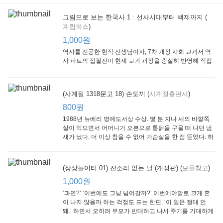
그림으로 보는 한국사 1 : 선사시대부터 백제까지 (
계림북스
)
[Arthur Starter 01] Arthur Helps Out
[Arthur Adventure 01] Arthur Babysits
(Scholastic hello Reader Level 1-03) Bubble Trouble
Little Brown and
Little, Brown
Scholastic
Lit
1,000원
Company
1,000원
800원
1
1,000원
역사를 전공한 현직 선생님이자, 7차 개정 사회 교과서 역
사 파트의 집필진이 현재 교과 과정을 충실히 반영해 직접
쓴 역사책이다. 또한, ‘역사와 사회과를 연구하는 초등 교사
모임’에 속한 선생님들이 감수를 맡아 어린이들의 눈높이
에 꼭 맞추었다.
(사계절 1318문고 18) 손도끼 (
사계절출판사
)
800원
1988년 뉴베리 명예도서상 수상. 몇 분 지나 새의 바깥쪽
살이 익으면서 어머니가 오븐으로 통닭을 구울 때 나던 냄
새가 났다. 더 이상 참을 수 없어 가슴살을 한 점 뜯었다. 하
지만 속은 여전히 날고기였다.
잠수네 아이들의 소문난 영어공부법 : 입문편
엄마 학교
수학의 신 엄마가 만든다 : 수학으로 서울대 간 공신 엄마가 전하는 수학 매니지먼트 노하우!
(상상놀이터 01) 잔소리 없는 날 (개정판) (
보물창고
)
알에이치코리아
큰솔(토토북)
동아일보사
2
(RHK)
800원
1,000원
1
1,000원
800원
‘과연?’ ‘이번에도 그냥 넘어갈까?’ 이번에야말로 크게 혼
이 나지 않을까 하는 걱정도 드는 한편, ‘이 일은 절대 안
돼.’ 하면서 오히려 부모가 반대하고 나서 주기를 기대하게
되기도 한다. 작가 안네마리 노르덴은 이 아슬아슬한 감정