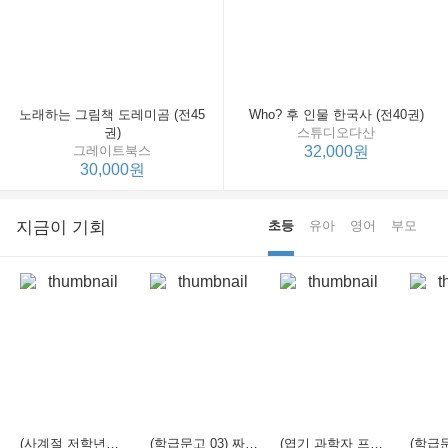
노래하는 그림책 도레미곰 (전45
Who? 후 인물 한국사 (전40권)
권)
스튜디오다산
그레이트북스
32,000원
30,000원
지금이 기회
초등
유아
영어
부모
(사계절 저학년문고 21) 선생님은 모르는 게 너무 많아
(학급문고 03) 짜장 짬뽕 탕수육
(엽기 과학자 프래니 01) 도시락 괴물이 나타났다