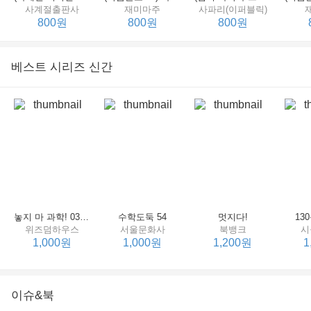
사계절출판사
재미마주
사파리(이퍼블릭)
800원
800원
800원
베스트 시리즈 신간
세상에서 제일 힘센 수탉
(비룡소의 그림동화 148) 고함쟁이 엄마
(비룡소의 그림동화 049) 종이 봉지 공주
재미마주
비룡소
비룡소
한
800원
800원
800원
놓지 마 과학! 03 : 정신이 공룡에 정신 놓다
수학도둑 54
멋지다!
13
위즈덤하우스
서울문화사
북뱅크
시
1,000원
1,000원
1,200원
1
이슈&북