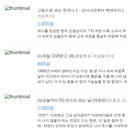
그림으로 보는 한국사 1 : 선사시대부터 백제까지 (
계림북스
)
[Arthur Starter 01] Arthur Helps Out
[Arthur Adventure 01] Arthur Babysits
(Scholastic hello Reader Level 1-03) Bubble Trouble
Little Brown and
Little, Brown
Scholastic
Lit
1,000원
Company
1,000원
800원
1
1,000원
역사를 전공한 현직 선생님이자, 7차 개정 사회 교과서 역
사 파트의 집필진이 현재 교과 과정을 충실히 반영해 직접
쓴 역사책이다. 또한, ‘역사와 사회과를 연구하는 초등 교사
모임’에 속한 선생님들이 감수를 맡아 어린이들의 눈높이
에 꼭 맞추었다.
(사계절 1318문고 18) 손도끼 (
사계절출판사
)
800원
1988년 뉴베리 명예도서상 수상. 몇 분 지나 새의 바깥쪽
살이 익으면서 어머니가 오븐으로 통닭을 구울 때 나던 냄
새가 났다. 더 이상 참을 수 없어 가슴살을 한 점 뜯었다. 하
지만 속은 여전히 날고기였다.
잠수네 아이들의 소문난 영어공부법 : 입문편
엄마 학교
수학의 신 엄마가 만든다 : 수학으로 서울대 간 공신 엄마가 전하는 수학 매니지먼트 노하우!
(상상놀이터 01) 잔소리 없는 날 (개정판) (
보물창고
)
알에이치코리아
큰솔(토토북)
동아일보사
2
(RHK)
800원
1,000원
1
1,000원
800원
‘과연?’ ‘이번에도 그냥 넘어갈까?’ 이번에야말로 크게 혼
이 나지 않을까 하는 걱정도 드는 한편, ‘이 일은 절대 안
돼.’ 하면서 오히려 부모가 반대하고 나서 주기를 기대하게
되기도 한다. 작가 안네마리 노르덴은 이 아슬아슬한 감정