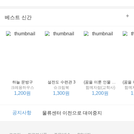
의 줄다리기를 솜씨 좋게 엮어 냄으로써 아이들과 부모 양
쪽 모두의 솔직한 마음을 치우치지 않게 표현하는 데 성공
한다.
+
베스트 신간
하늘 문방구
설전도 수련관 3
(꿈을 이룬 인물 탐구 2) 제인 구달
크레용하우스
슈크림북
함께자람(교학사)
함께
1,200원
1,300원
1,200원
1
이벤트
2017년 리브피아 여름방학 참고서 이벤트
공지사항
물류센터 이전으로 대여중지
이벤트
2017년 리브피아 여름방학 참고서 이벤트